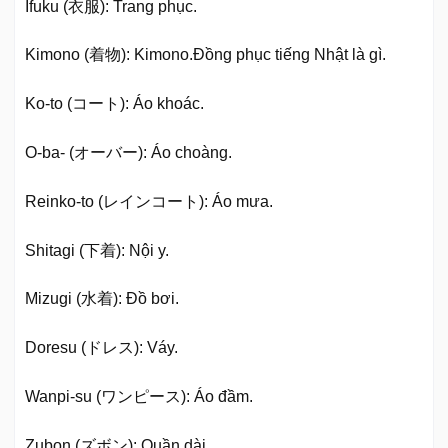
Ifuku (衣服): Trang phục.
Kimono (着物): Kimono.Đồng phục tiếng Nhật là gì.
Ko-to (コート): Áo khoác.
O-ba- (オーバー): Áo choàng.
Reinko-to (レインコート): Áo mưa.
Shitagi (下着): Nội y.
Mizugi (水着): Đồ bơi.
Doresu (ドレス): Váy.
Wanpi-su (ワンピース): Áo đầm.
Zubon (ズボン): Quần dài.