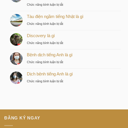
ở
Chức năng bình luận bị tắt
Kiều
Tàu điện ngầm tiếng Nhật là gì
by
KITA
ở
Chức năng bình luận bị tắt
–
Tàu
Lựa
Discovery là gì
điện
chọn
ngầm
ở
Chức năng bình luận bị tắt
chiến
tiếng
Discovery
lược
Nhật
Bệnh dịch tiếng Anh là gì
là
của
là
gì
nhà
ở
Chức năng bình luận bị tắt
gì
đầu
Bệnh
tư
Dịch bệnh tiếng Anh là gì
dịch
thông
tiếng
ở
Chức năng bình luận bị tắt
minh
Anh
Dịch
tại
là
bệnh
trung
gì
tiếng
tâm
Anh
Sài
là
Gòn
gì
ĐĂNG KÝ NGAY