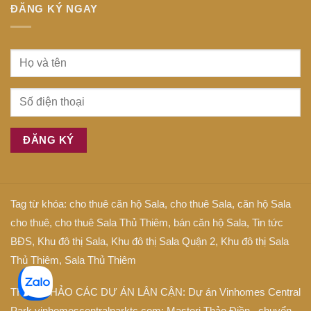
ĐĂNG KÝ NGAY
Tag từ khóa:
cho thuê căn hộ Sala
,
cho thuê Sala
,
căn hộ Sala
cho thuê
,
cho thuê Sala Thủ Thiêm
,
bán căn hộ Sala
,
Tin tức
BĐS
,
Khu đô thị Sala
,
Khu đô thị Sala Quận 2
,
Khu đô thị Sala
Thủ Thiêm
,
Sala Thủ Thiêm
THAM KHẢO CÁC DỰ ÁN LÂN CẬN: Dự án
Vinhomes Central
Park
vinhomescentralparktc.com;
Masteri Thảo Điền
, chuyển