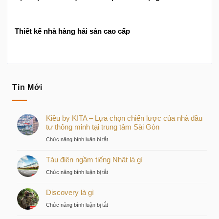
Thiết kế nhà hàng hải sản cao cấp
Tin Mới
Kiều by KITA – Lựa chọn chiến lược của nhà đầu
tư thông minh tại trung tâm Sài Gòn
ở
Chức năng bình luận bị tắt
Kiều
Tàu điện ngầm tiếng Nhật là gì
by
KITA
ở
Chức năng bình luận bị tắt
–
Tàu
Lựa
Discovery là gì
điện
chọn
ngầm
ở
Chức năng bình luận bị tắt
chiến
tiếng
Discovery
lược