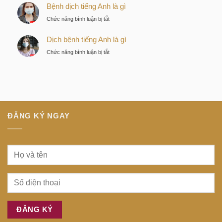
Nhật
Bệnh dịch tiếng Anh là gì
là
của
là
gì
nhà
ở
Chức năng bình luận bị tắt
gì
đầu
Bệnh
tư
Dịch bệnh tiếng Anh là gì
dịch
thông
tiếng
ở
Chức năng bình luận bị tắt
minh
Anh
Dịch
tại
là
bệnh
trung
gì
tiếng
tâm
Anh
Sài
là
Gòn
gì
ĐĂNG KÝ NGAY