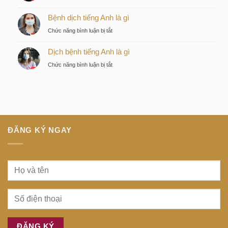
tiếng
Discovery
lược
Nhật
Bệnh dịch tiếng Anh là gì
là
của
là
gì
nhà
ở
Chức năng bình luận bị tắt
gì
đầu
Bệnh
tư
Dịch bệnh tiếng Anh là gì
dịch
thông
tiếng
ở
Chức năng bình luận bị tắt
minh
Anh
Dịch
tại
là
bệnh
trung
gì
tiếng
tâm
Anh
Sài
là
Gòn
gì
ĐĂNG KÝ NGAY