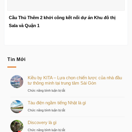
Cầu Thủ Thêm 2 khởi công kết nối dự án Khu đô thị
Sala và Quận 1
Tin Mới
Kiều by KITA – Lựa chọn chiến lược của nhà đầu
tư thông minh tại trung tâm Sài Gòn
ở
Chức năng bình luận bị tắt
Kiều
Tàu điện ngầm tiếng Nhật là gì
by
KITA
ở
Chức năng bình luận bị tắt
–
Tàu
Lựa
Discovery là gì
điện
chọn
ngầm
ở
Chức năng bình luận bị tắt
chiến