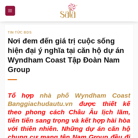
Bỏ
qua
nội
dung
TIN TỨC BDS
Nơi đem đến giá trị cuộc sống
hiện đại ý nghĩa tại căn hộ dự án
Wyndham Coast Tập Đoàn Nam
Group
Tổ hợp
nhà phố Wyndham Coast
Banggiachudautu.vn
được thiết kế
theo phong cách Châu Âu lịch lãm,
tiên tiến sang trọng và kết hợp hài hòa
với thiên nhiên. Những dự án căn hộ
chung cư mang tên Nam Group đều đi