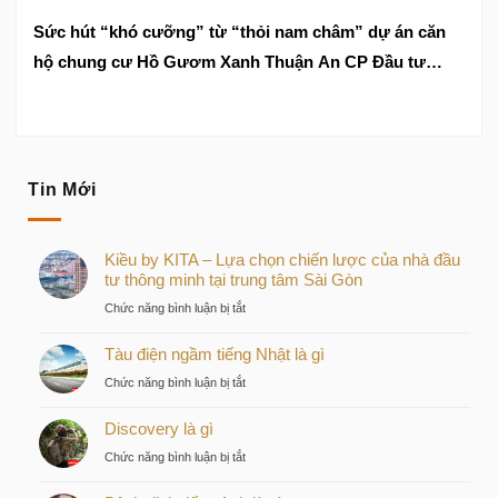
Sức hút “khó cưỡng” từ “thỏi nam châm” dự án căn
hộ chung cư Hồ Gươm Xanh Thuận An CP Đầu tư
TBS Land
Tin Mới
Kiều by KITA – Lựa chọn chiến lược của nhà đầu
tư thông minh tại trung tâm Sài Gòn
ở
Chức năng bình luận bị tắt
Kiều
Tàu điện ngầm tiếng Nhật là gì
by
KITA
ở
Chức năng bình luận bị tắt
–
Tàu
Lựa
Discovery là gì
điện
chọn
ngầm
ở
Chức năng bình luận bị tắt
chiến
tiếng
Discovery
lược
Nhật