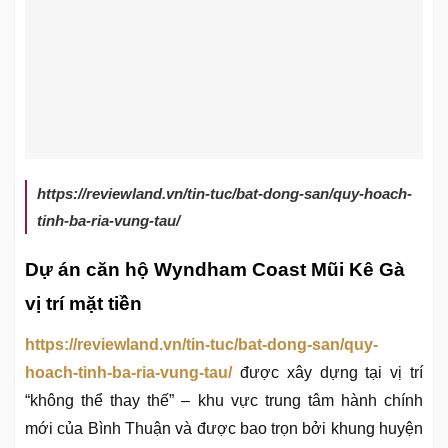
https://reviewland.vn/tin-tuc/bat-dong-san/quy-hoach-
tinh-ba-ria-vung-tau/
Dự án căn hộ Wyndham Coast Mũi Kê Gà
vị trí mặt tiền
https://reviewland.vn/tin-tuc/bat-dong-san/quy-
hoach-tinh-ba-ria-vung-tau/
được xây dựng tại vị trí
“không thể thay thế” – khu vực trung tâm hành chính
mới của Bình Thuận và được bao trọn bởi khung huyện