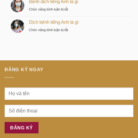
Bệnh dịch tiếng Anh là gì
là
của
là
gì
nhà
ở
Chức năng bình luận bị tắt
gì
đầu
Bệnh
tư
Dịch bệnh tiếng Anh là gì
dịch
thông
tiếng
ở
Chức năng bình luận bị tắt
minh
Anh
Dịch
tại
là
bệnh
trung
gì
tiếng
tâm
Anh
Sài
là
Gòn
gì
ĐĂNG KÝ NGAY