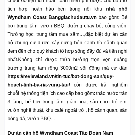
chuỗi 60 tiện ích hoàn toàn miễn phí được chủ đầu tư
tích hợp hoàn hảo bên trong nội khu
nhà phố
Wyndham Coast Banggiachudautu.vn
bao gồm: Bể
bơi trung tâm, vườn BBQ, đường chạy bộ, công viên,
Trường học, trung tâm mua sắm…,đặc biệt dự án căn
hộ chung cư được xây dựng bên cạnh hồ cảnh quan
đem đến cho quý khách tổ hợp sống đầy đủ và tiện nghi
nhất.Không chỉ được thừa hưởng trọn vẹn quảng
trường trung tâm rộng 3000m2 sôi động mà cư dân
https://reviewland.vn/tin-tuc/bat-dong-san/quy-
hoach-tinh-ba-ria-vung-tau/
còn được trải nghiệm
chuỗi hệ thống tiện ích cao cấp bao gồm: thác nước tràn
3 tầng, bể bơi trung tâm, giàn hoa, sân chơi trẻ em,
vườn nghệ thuật, khu café ngoài trời, hồ cảnh quan, sân
bóng đá, vườn BBQ…
Dự án căn hộ Wyndham Coast Tập Đoàn Nam