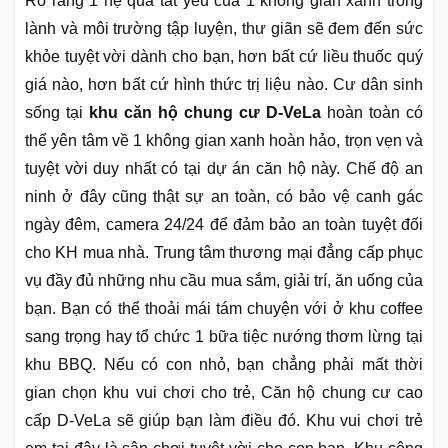
Rõ ràng 1 hệ quả tất yếu của 1 không gian xanh trong
lành và môi trường tập luyện, thư giãn sẽ đem đến sức
khỏe tuyệt vời dành cho bạn, hơn bất cứ liều thuốc quý
giá nào, hơn bất cứ hình thức trị liệu nào. Cư dân sinh
sống tại
khu căn hộ chung cư D-VeLa
hoàn toàn có
thể yên tâm về 1 không gian xanh hoàn hảo, trọn vẹn và
tuyệt vời duy nhất có tại dự án căn hộ này. Chế độ an
ninh ở đây cũng thật sự an toàn, có bảo vệ canh gác
ngày đêm, camera 24/24 để đảm bảo an toàn tuyệt đối
cho KH mua nhà. Trung tâm thương mại đẳng cấp phục
vụ đầy đủ những nhu cầu mua sắm, giải trí, ăn uống của
bạn. Bạn có thể thoải mái tám chuyện với ở khu coffee
sang trọng hay tổ chức 1 bữa tiệc nướng thơm lừng tại
khu BBQ. Nếu có con nhỏ, bạn chẳng phải mất thời
gian chọn khu vui chơi cho trẻ, Căn hộ chung cư cao
cấp D-VeLa sẽ giúp bạn làm điều đó. Khu vui chơi trẻ