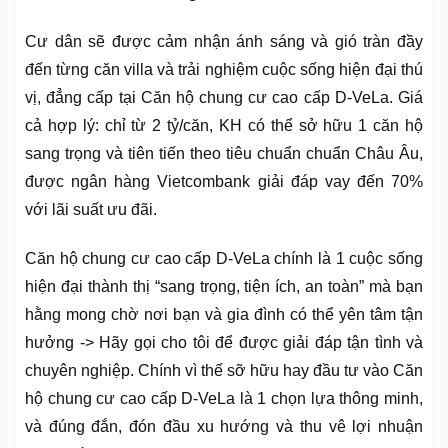
Cư dân sẽ được cảm nhận ánh sáng và gió tràn đầy
đến từng căn villa và trải nghiệm cuộc sống hiện đại thú
vị, đẳng cấp tại Căn hộ chung cư cao cấp D-VeLa. Giá
cả hợp lý: chỉ từ 2 tỷ/căn, KH có thể sở hữu 1 căn hộ
sang trọng và tiên tiến theo tiêu chuẩn chuẩn Châu Âu,
được ngân hàng Vietcombank giải đáp vay đến 70%
với lãi suất ưu đãi.
Căn hộ chung cư cao cấp D-VeLa chính là 1 cuộc sống
hiện đại thành thị “sang trọng, tiện ích, an toàn” mà bạn
hằng mong chờ nơi bạn và gia đình có thể yên tâm tận
hưởng -> Hãy gọi cho tôi để được giải đáp tận tình và
chuyên nghiệp. Chính vì thế sỡ hữu hay đầu tư vào Căn
hộ chung cư cao cấp D-VeLa là 1 chọn lựa thông minh,
và đúng đắn, đón đầu xu hướng và thu vê lợi nhuận