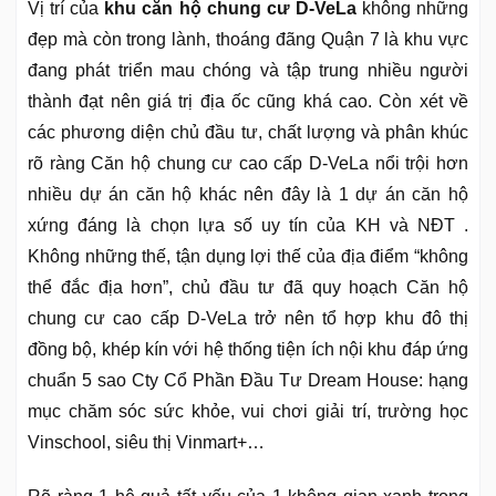
Vị trí của
khu căn hộ chung cư D-VeLa
không những
đẹp mà còn trong lành, thoáng đãng Quận 7 là khu vực
đang phát triển mau chóng và tập trung nhiều người
thành đạt nên giá trị địa ốc cũng khá cao. Còn xét về
các phương diện chủ đầu tư, chất lượng và phân khúc
rõ ràng Căn hộ chung cư cao cấp D-VeLa nổi trội hơn
nhiều dự án căn hộ khác nên đây là 1 dự án căn hộ
xứng đáng là chọn lựa số uy tín của KH và NĐT .
Không những thế, tận dụng lợi thế của địa điểm “không
thể đắc địa hơn”, chủ đầu tư đã quy hoạch Căn hộ
chung cư cao cấp D-VeLa trở nên tổ hợp khu đô thị
đồng bộ, khép kín với hệ thống tiện ích nội khu đáp ứng
chuẩn 5 sao Cty Cổ Phần Đầu Tư Dream House: hạng
mục chăm sóc sức khỏe, vui chơi giải trí, trường học
Vinschool, siêu thị Vinmart+…