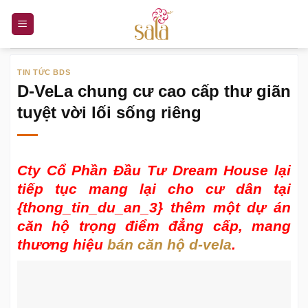
Bỏ
qua
nội
dung
TIN TỨC BDS
D-VeLa chung cư cao cấp thư giãn
tuyệt vời lối sống riêng
Cty Cổ Phần Đầu Tư Dream House lại
tiếp tục mang lại cho cư dân tại
{thong_tin_du_an_3} thêm một dự án
căn hộ trọng điểm đẳng cấp, mang
thương hiệu
bán căn hộ d-vela
.