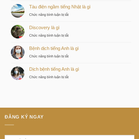
Tàu điện ngầm tiếng Nhật là gì
by
KITA
ở
Chức năng bình luận bị tắt
–
Tàu
Lựa
Discovery là gì
điện
chọn
ngầm
ở
Chức năng bình luận bị tắt
chiến
tiếng
Discovery
lược
Nhật
Bệnh dịch tiếng Anh là gì
là
của
là
gì
nhà
ở
Chức năng bình luận bị tắt
gì
đầu
Bệnh
tư
Dịch bệnh tiếng Anh là gì
dịch
thông
tiếng
ở
Chức năng bình luận bị tắt
minh
Anh
Dịch
tại
là
bệnh
trung
gì
tiếng
tâm
Anh
Sài
là
Gòn
gì
ĐĂNG KÝ NGAY