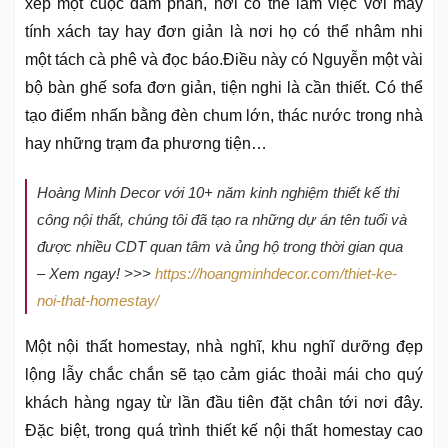
xếp một cuộc đàm phán, nơi có thể làm việc với máy
tính xách tay hay đơn giản là nơi họ có thể nhâm nhi
một tách cà phê và đọc báo.Điều này có Nguyễn một vài
bộ bàn ghế sofa đơn giản, tiện nghi là cần thiết. Có thể
tạo điểm nhấn bằng đèn chum lớn, thác nước trong nhà
hay những trạm đa phương tiện…
Hoàng Minh Decor với 10+ năm kinh nghiệm thiết kế thi
công nội thất, chúng tôi đã tạo ra những dự án tên tuổi và
được nhiều CDT quan tâm và ủng hộ trong thời gian qua
– Xem ngay! >>>
https://hoangminhdecor.com/thiet-ke-
noi-that-homestay/
Một nội thất homestay, nhà nghĩ, khu nghĩ dưỡng đẹp
lộng lẫy chắc chắn sẽ tạo cảm giác thoải mái cho quý
khách hàng ngay từ lần đầu tiên đặt chân tới nơi đây.
Đặc biệt, trong quá trình thiết kế nội thất homestay cao