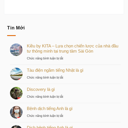
Tin Mới
Kiều by KITA – Lựa chọn chiến lược của nhà đầu
tư thông minh tại trung tâm Sài Gòn
ở
Chức năng bình luận bị tắt
Kiều
Tàu điện ngầm tiếng Nhật là gì
by
KITA
ở
Chức năng bình luận bị tắt
–
Tàu
Lựa
Discovery là gì
điện
chọn
ngầm
ở
Chức năng bình luận bị tắt
chiến
tiếng
Discovery
lược
Nhật
Bệnh dịch tiếng Anh là gì
là
của
là
gì
nhà
ở
Chức năng bình luận bị tắt
gì
đầu
Bệnh
tư
Dịch bệnh tiếng Anh là gì
dịch