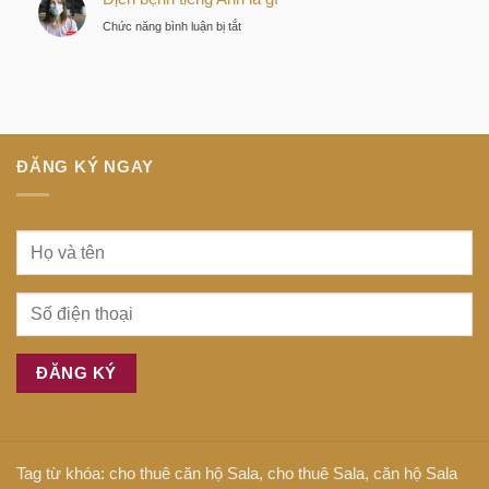
thông
tiếng
ở
Chức năng bình luận bị tắt
minh
Anh
Dịch
tại
là
bệnh
trung
gì
tiếng
tâm
Anh
Sài
là
Gòn
gì
ĐĂNG KÝ NGAY
Tag từ khóa:
cho thuê căn hộ Sala
,
cho thuê Sala
,
căn hộ Sala