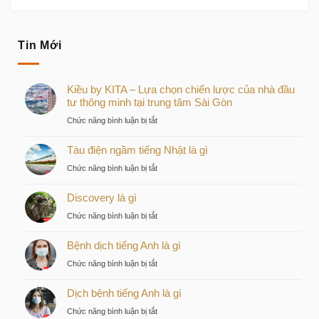
Tin Mới
Kiều by KITA – Lựa chọn chiến lược của nhà đầu
tư thông minh tại trung tâm Sài Gòn
ở
Chức năng bình luận bị tắt
Kiều
Tàu điện ngầm tiếng Nhật là gì
by
KITA
ở
Chức năng bình luận bị tắt
–
Tàu
Lựa
Discovery là gì
điện
chọn
ngầm
ở
Chức năng bình luận bị tắt
chiến
tiếng
Discovery
lược
Nhật
Bệnh dịch tiếng Anh là gì
là
của
là
gì
nhà
ở
Chức năng bình luận bị tắt
gì
đầu
Bệnh
tư
Dịch bệnh tiếng Anh là gì
dịch
thông
tiếng
ở
Chức năng bình luận bị tắt