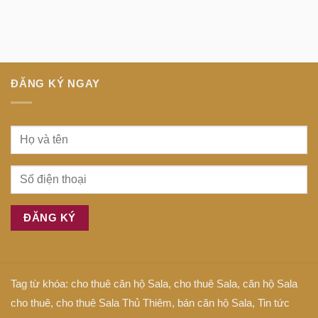
minh
Anh
Dịch
tại
là
bệnh
trung
gì
tiếng
tâm
Anh
Sài
là
Gòn
gì
ĐĂNG KÝ NGAY
Tag từ khóa:
cho thuê căn hộ Sala
,
cho thuê Sala
,
căn hộ Sala
cho thuê
,
cho thuê Sala Thủ Thiêm
,
bán căn hộ Sala
,
Tin tức