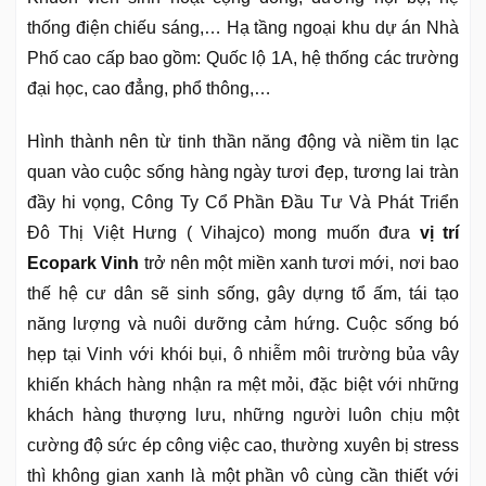
thống điện chiếu sáng,… Hạ tầng ngoại khu dự án Nhà
Phố cao cấp bao gồm: Quốc lộ 1A, hệ thống các trường
đại học, cao đẳng, phổ thông,…
Hình thành nên từ tinh thần năng động và niềm tin lạc
quan vào cuộc sống hàng ngày tươi đẹp, tương lai tràn
đầy hi vọng, Công Ty Cổ Phần Đầu Tư Và Phát Triển
Đô Thị Việt Hưng ( Vihajco) mong muốn đưa
vị trí
Ecopark Vinh
trở nên một miền xanh tươi mới, nơi bao
thế hệ cư dân sẽ sinh sống, gây dựng tổ ấm, tái tạo
năng lượng và nuôi dưỡng cảm hứng. Cuộc sống bó
hẹp tại Vinh với khói bụi, ô nhiễm môi trường bủa vây
khiến khách hàng nhận ra mệt mỏi, đặc biệt với những
khách hàng thượng lưu, những người luôn chịu một
cường độ sức ép công việc cao, thường xuyên bị stress
thì không gian xanh là một phần vô cùng cần thiết với