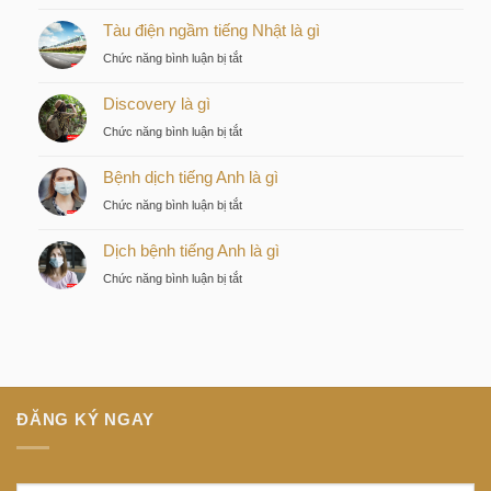
Kiều
Tàu điện ngầm tiếng Nhật là gì
by
KITA
ở
Chức năng bình luận bị tắt
–
Tàu
Lựa
Discovery là gì
điện
chọn
ngầm
ở
Chức năng bình luận bị tắt
chiến
tiếng
Discovery
lược
Nhật
Bệnh dịch tiếng Anh là gì
là
của
là
gì
nhà
ở
Chức năng bình luận bị tắt
gì
đầu
Bệnh
tư
Dịch bệnh tiếng Anh là gì
dịch
thông
tiếng
ở
Chức năng bình luận bị tắt
minh
Anh
Dịch
tại
là
bệnh
trung
gì
tiếng
tâm
Anh
Sài
là
Gòn
gì
ĐĂNG KÝ NGAY