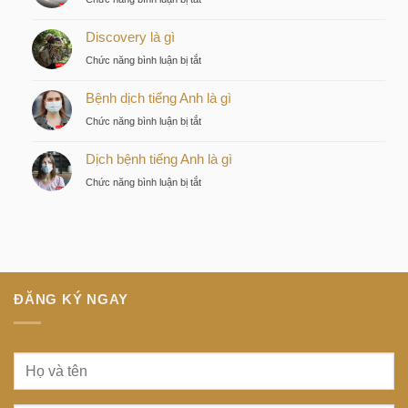
–
Tàu
Lựa
Discovery là gì
điện
chọn
ngầm
ở
Chức năng bình luận bị tắt
chiến
tiếng
Discovery
lược
Nhật
Bệnh dịch tiếng Anh là gì
là
của
là
gì
nhà
ở
Chức năng bình luận bị tắt
gì
đầu
Bệnh
tư
Dịch bệnh tiếng Anh là gì
dịch
thông
tiếng
ở
Chức năng bình luận bị tắt
minh
Anh
Dịch
tại
là
bệnh
trung
gì
tiếng
tâm
Anh
Sài
là
Gòn
gì
ĐĂNG KÝ NGAY