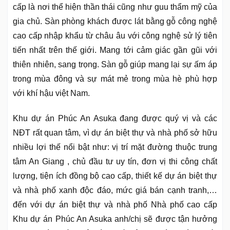
cấp là nơi thể hiện thần thái cũng như guu thẩm mỹ của
gia chủ. Sàn phòng khách được lát bằng gỗ công nghệ
cao cấp nhập khẩu từ châu âu với công nghệ sử lý tiên
tiến nhất trên thế giới. Mang tới cảm giác gần gũi với
thiên nhiên, sang trọng. Sàn gỗ giúp mang lại sự ấm áp
trong mùa đông và sự mát mẻ trong mùa hè phù hợp
với khí hậu việt Nam.
Khu dự án Phúc An Asuka đang được quý vị và các
NĐT rất quan tâm, vì dự án biệt thự và nhà phố sở hữu
nhiều lợi thế nổi bật như: vị trí mặt đường thuộc trung
tâm An Giang , chủ đầu tư uy tín, đơn vị thi công chất
lượng, tiện ích đồng bộ cao cấp, thiết kế dự án biệt thự
và nhà phố xanh độc đáo, mức giá bán cạnh tranh,…
đến với dự án biệt thự và nhà phố Nhà phố cao cấp
Khu dự án Phúc An Asuka anh/chị sẽ được tận hưởng