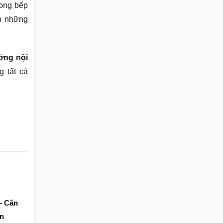
rong bếp
ên những
ởng nội
 tất cả
– Căn
An