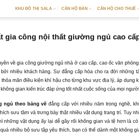
KHU ĐÔ THỊ SALA
CĂN HỘ BÁN
CĂN HỘ CHO THUÊ
t gia công nội thất giường ngủ cao cấ
yên về gia công giường ngủ nhà ở cao cấp, cao ốc văn phòng
 bởi nhiều khách hàng. Sự đẳng cấp hóa cho ra đời những 
, thỏa mãn điều kiện khí hậu cho từng khu vực địa lý, áp dụng 
không gian kiến trúc đáp ứng tốt nhất cuộc sống của mọi người
g ngủ theo bảng vẽ
đẳng cấp với nhiều năm trong nghề, kh
ích sưu tầm và trưng bày thật nhiều vật dụng trang trí. Tuy nh
ì những vật dụng ấy lại dễ gây rối không gian và tệ hơn là có
quá nhiều bộ sưu tập yêu thích, bạn có thể dành một không gi