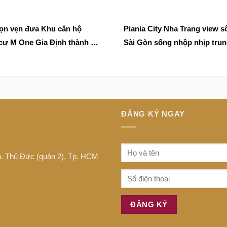
ấp
rọn vẹn đưa Khu căn hộ
Piania City Nha Trang view 
cư M One Gia Định thành cái
Sài Gòn sống nhộp nhịp tru
 tượng
bậc nhất
ĐĂNG KÝ NGAY
Tp. Thủ Đức (quận 2), Tp. HCM