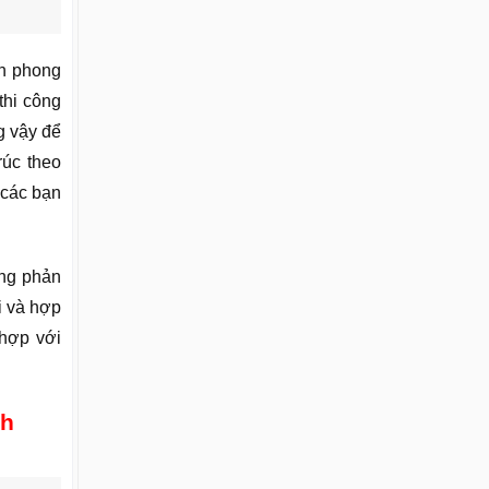
ần phong
thi công
g vậy để
rúc theo
 các bạn
ơng phản
i và hợp
 hợp với
nh