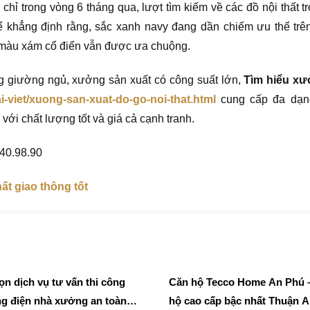
 chỉ trong vòng 6 tháng qua, lượt tìm kiếm về các đồ nội thất t
ể khẳng định rằng, sắc xanh navy đang dần chiếm ưu thế tr
o màu xám cổ điển vẫn được ưa chuộng.
g giường ngủ, xưởng sản xuất có công suất lớn,
Tìm hiểu xư
i-viet/xuong-san-xuat-do-go-noi-that.html
cung cấp đa dạng
với chất lượng tốt và giá cả cạnh tranh.
.40.98.90
ất giao thông tốt
n dịch vụ tư vấn thi công
Căn hộ Tecco Home An Phú 
ng điện nhà xưởng an toàn
hộ cao cấp bậc nhất Thuận 