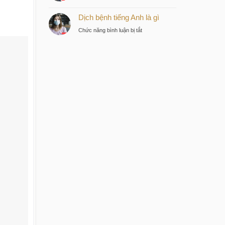
Bệnh
tư
Dịch bệnh tiếng Anh là gì
dịch
thông
tiếng
minh
ở
Chức năng bình luận bị tắt
Anh
tại
Dịch
là
trung
bệnh
gì
tâm
tiếng
Sài
Anh
Gòn
là
gì