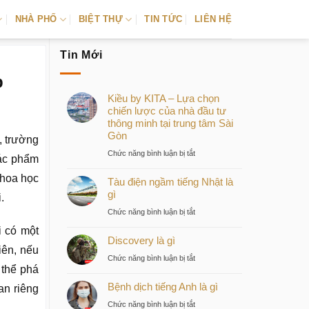
NHÀ PHỐ
BIỆT THỰ
TIN TỨC
LIÊN HỆ
Tin Mới
p
Kiều by KITA – Lựa chọn
chiến lược của nhà đầu tư
thông minh tại trung tâm Sài
Gòn
, trường
ở
Chức năng bình luận bị tắt
tác phẩm
Kiều
khoa học
Tàu điện ngầm tiếng Nhật là
by
gì
KITA
.
–
ở
Chức năng bình luận bị tắt
Lựa
Tàu
i có một
chọn
Discovery là gì
điện
iên, nếu
chiến
ngầm
ở
Chức năng bình luận bị tắt
lược
tiếng
 thể phá
Discovery
của
Nhật
Bệnh dịch tiếng Anh là gì
là
an riêng
nhà
là
gì
ở
Chức năng bình luận bị tắt
đầu
gì