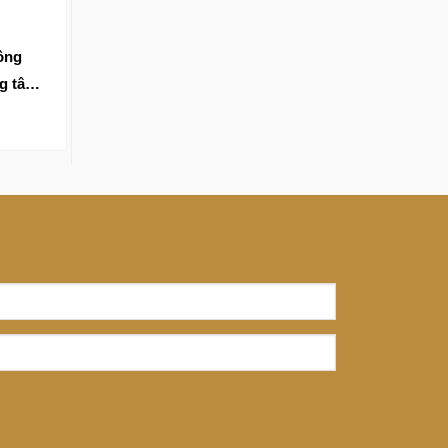
sông
ng tâm