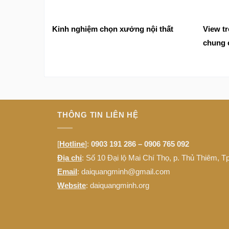
tín
đẳng c
Kinh nghiệm chọn xưởng nội thất
View t
chung 
tên ấn
THÔNG TIN LIÊN HỆ
[
Hotline
]:
0903 191 286 – 0906 765 092
Địa chỉ
: Số 10 Đại lộ Mai Chí Thọ, p. Thủ Thiêm, 
Email
: daiquangminh@gmail.com
Website
:
daiquangminh.org