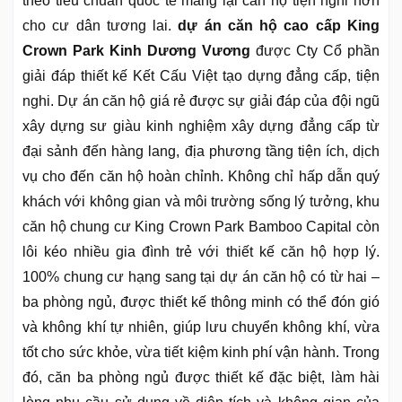
theo tiêu chuẩn quốc tế mang lại căn hộ tiện nghi hơn
cho cư dân tương lai.
dự án căn hộ cao cấp King
Crown Park Kinh Dương Vương
được Cty Cổ phần
giải đáp thiết kế Kết Cấu Việt tạo dựng đẳng cấp, tiện
nghi. Dự án căn hộ giá rẻ được sự giải đáp của đội ngũ
xây dựng sư giàu kinh nghiệm xây dựng đẳng cấp từ
đại sảnh đến hàng lang, địa phương tầng tiện ích, dịch
vụ cho đến căn hộ hoàn chỉnh. Không chỉ hấp dẫn quý
khách với không gian và môi trường sống lý tưởng, khu
căn hộ chung cư King Crown Park Bamboo Capital còn
lôi kéo nhiều gia đình trẻ với thiết kế căn hộ hợp lý.
100% chung cư hạng sang tại dự án căn hộ có từ hai –
ba phòng ngủ, được thiết kế thông minh có thể đón gió
và không khí tự nhiên, giúp lưu chuyển không khí, vừa
tốt cho sức khỏe, vừa tiết kiệm kinh phí vận hành. Trong
đó, căn ba phòng ngủ được thiết kế đặc biệt, làm hài