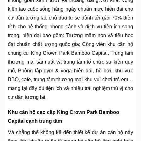
không gian xanh tươi và thoáng đãng.Với khát vọng
kiến tạo cuộc sống hàng ngày chuẩn mực hiện đại cho
cư dân tương lai, chủ đầu tư sẽ dành tới gần 70% diện
tích cho hệ thống phong cảnh và dịch vụ tiện ích sang
trọng, hiện đại bao gồm: Trường mầm non và tiểu học
đạt chuẩn chất lượng quốc gia; Công viên khu căn hộ
chung cư King Crown Park Bamboo Capital, Trung tâm
thương mại sầm uất và trung tâm tổ chức sự kiện quy
mô, Phòng tập gym & yoga hiện đại, hồ bơi, khu vực
BBQ, cafe, trung tâm thương mại khu vui chơi trẻ em…
mang lại đầy đủ tiện ích và nhiều trải nghiệm thú vị cho
cư dân tương lai.
Khu căn hộ cao cấp King Crown Park Bamboo
Capital cạnh trung tâm
Và chẳng thể không kể đến thiết kế dự án căn hộ này