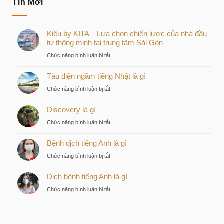
Tin Mới
Kiều by KITA – Lựa chọn chiến lược của nhà đầu
tư thông minh tại trung tâm Sài Gòn
ở
Chức năng bình luận bị tắt
Kiều
Tàu điện ngầm tiếng Nhật là gì
by
KITA
ở
Chức năng bình luận bị tắt
–
Tàu
Lựa
Discovery là gì
điện
chọn
ngầm
ở
Chức năng bình luận bị tắt
chiến
tiếng
Discovery
lược
Nhật
Bệnh dịch tiếng Anh là gì
là
của
là
gì
nhà
ở
Chức năng bình luận bị tắt
gì
đầu
Bệnh
tư
Dịch bệnh tiếng Anh là gì
dịch
thông
tiếng
ở
Chức năng bình luận bị tắt
minh
Anh
Dịch
tại
là
bệnh
trung
gì
tiếng