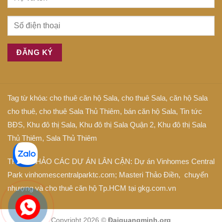
Tag từ khóa:
cho thuê căn hộ Sala
,
cho thuê Sala
,
căn hộ Sala
cho thuê
,
cho thuê Sala Thủ Thiêm
,
bán căn hộ Sala
,
Tin tức
BĐS
,
Khu đô thị Sala
,
Khu đô thị Sala Quận 2
,
Khu đô thị Sala
Thủ Thiêm
,
Sala Thủ Thiêm
THAM KHẢO CÁC DỰ ÁN LÂN CẬN: Dự án
Vinhomes Central
Park
vinhomescentralparktc.com;
Masteri Thảo Điền
, chuyển
nhượng và cho thuê căn hộ Tp.HCM tại
gkg.com.vn
Copyright 2026 ©
Đaiquangminh.org