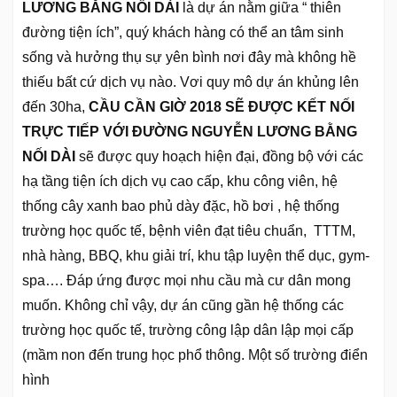
LƯƠNG BẰNG NỐI DÀI
là dự án nằm giữa “ thiên
đường tiện ích”, quý khách hàng có thể an tâm sinh
sống và hưởng thụ sự yên bình nơi đây mà không hề
thiếu bất cứ dịch vụ nào. Vơi quy mô dự án khủng lên
đến 30ha,
CẦU CẦN GIỜ 2018 SẼ ĐƯỢC KẾT NỐI
TRỰC TIẾP VỚI ĐƯỜNG NGUYỄN LƯƠNG BẰNG
NỐI DÀI
sẽ được quy hoạch hiện đại, đồng bộ với các
hạ tầng tiện ích dịch vụ cao cấp, khu công viên, hệ
thống cây xanh bao phủ dày đặc, hồ bơi , hệ thống
trường học quốc tế, bệnh viên đạt tiêu chuẩn, TTTM,
nhà hàng, BBQ, khu giải trí, khu tập luyện thể dục, gym-
spa…. Đáp ứng được mọi nhu cầu mà cư dân mong
muốn. Không chỉ vậy, dự án cũng gần hệ thống các
trường học quốc tế, trường công lập dân lập mọi cấp
(mầm non đến trung học phổ thông. Một số trường điển
hình