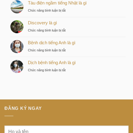
Tàu điện ngầm tiếng Nhật là gì
by
KITA
ở
Chức năng bình luận bị tắt
–
Tàu
Lựa
Discovery là gì
điện
chọn
ngầm
ở
Chức năng bình luận bị tắt
chiến
tiếng
Discovery
lược
Nhật
Bệnh dịch tiếng Anh là gì
là
của
là
gì
nhà
ở
Chức năng bình luận bị tắt
gì
đầu
Bệnh
tư
Dịch bệnh tiếng Anh là gì
dịch
thông
tiếng
ở
Chức năng bình luận bị tắt
minh
Anh
Dịch
tại
là
bệnh
trung
gì
tiếng
tâm
Anh
Sài
là
Gòn
gì
ĐĂNG KÝ NGAY