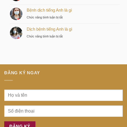
tiếng
Discovery
lược
Nhật
Bệnh dịch tiếng Anh là gì
là
của
là
gì
nhà
ở
Chức năng bình luận bị tắt
gì
đầu
Bệnh
tư
Dịch bệnh tiếng Anh là gì
dịch
thông
tiếng
ở
Chức năng bình luận bị tắt
minh
Anh
Dịch
tại
là
bệnh
trung
gì
tiếng
tâm
Anh
Sài
là
Gòn
gì
ĐĂNG KÝ NGAY