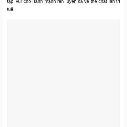
tập, vui chơi lành mạnh rèn luyện cả về thể chất lẫn trí
tuệ.