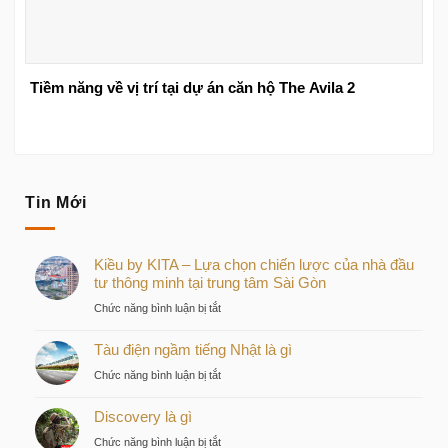
Tiềm năng về vị trí tại dự án căn hộ The Avila 2
Tin Mới
Kiều by KITA – Lựa chọn chiến lược của nhà đầu
tư thông minh tại trung tâm Sài Gòn
ở
Chức năng bình luận bị tắt
Kiều
Tàu điện ngầm tiếng Nhật là gì
by
KITA
ở
Chức năng bình luận bị tắt
–
Tàu
Lựa
Discovery là gì
điện
chọn
ngầm
ở
Chức năng bình luận bị tắt
chiến