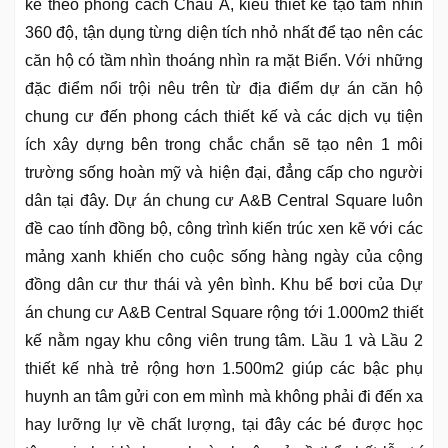
kế theo phong cách Chấu Á, kiểu thiết kế tạo tầm nhìn
360 độ, tận dụng từng diện tích nhỏ nhất để tạo nên các
căn hộ có tầm nhìn thoáng nhìn ra mặt Biển. Với những
đặc điểm nổi trội nêu trên từ địa điểm dự án căn hộ
chung cư đến phong cách thiết kế và các dịch vụ tiện
ích xây dựng bên trong chắc chắn sẽ tạo nên 1 môi
trường sống hoàn mỹ và hiện đại, đẳng cấp cho người
dân tại đây. Dự án chung cư A&B Central Square luôn
đề cao tính đồng bộ, công trình kiến trúc xen kẽ với các
mảng xanh khiến cho cuộc sống hàng ngày của cộng
đồng dân cư thư thái và yên bình. Khu bể bơi của Dự
án chung cư A&B Central Square rộng tới 1.000m2 thiết
kế nằm ngay khu công viên trung tâm. Lầu 1 và Lầu 2
thiết kế nhà trẻ rộng hơn 1.500m2 giúp các bậc phụ
huynh an tâm gửi con em mình mà không phải đi đến xa
hay lưỡng lự về chất lượng, tại đây các bé được học