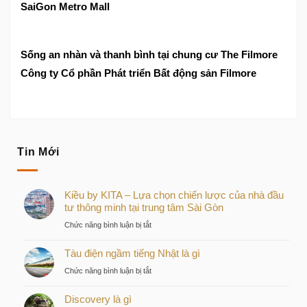
SaiGon Metro Mall
Sống an nhàn và thanh bình tại chung cư The Filmore
Công ty Cổ phần Phát triển Bất động sản Filmore
Tin Mới
Kiều by KITA – Lựa chọn chiến lược của nhà đầu
tư thông minh tại trung tâm Sài Gòn
ở
Chức năng bình luận bị tắt
Kiều
Tàu điện ngầm tiếng Nhật là gì
by
KITA
ở
Chức năng bình luận bị tắt
–
Tàu
Lựa
Discovery là gì
điện
chọn