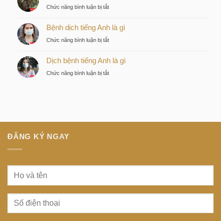
ngầm
ở
Chức năng bình luận bị tắt
chiến
tiếng
Discovery
lược
Nhật
Bệnh dịch tiếng Anh là gì
là
của
là
gì
nhà
ở
Chức năng bình luận bị tắt
gì
đầu
Bệnh
tư
Dịch bệnh tiếng Anh là gì
dịch
thông
tiếng
ở
Chức năng bình luận bị tắt
minh
Anh
Dịch
tại
là
bệnh
trung
gì
tiếng
tâm
Anh
Sài
là
Gòn
gì
ĐĂNG KÝ NGAY