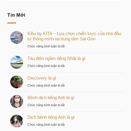
Tin Mới
Kiều by KITA – Lựa chọn chiến lược của nhà đầu
tư thông minh tại trung tâm Sài Gòn
ở
Chức năng bình luận bị tắt
Kiều
Tàu điện ngầm tiếng Nhật là gì
by
KITA
ở
Chức năng bình luận bị tắt
–
Tàu
Lựa
Discovery là gì
điện
chọn
ngầm
ở
Chức năng bình luận bị tắt
chiến
tiếng
Discovery
lược
Nhật
Bệnh dịch tiếng Anh là gì
là
của
là
gì
nhà
ở
Chức năng bình luận bị tắt
gì
đầu
Bệnh
tư
Dịch bệnh tiếng Anh là gì
dịch
thông
tiếng
ở
Chức năng bình luận bị tắt
minh
Anh
Dịch