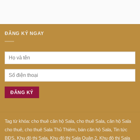
tại
là
bệnh
trung
gì
tiếng
tâm
Anh
Sài
là
Gòn
gì
ĐĂNG KÝ NGAY
Tag từ khóa:
cho thuê căn hộ Sala
,
cho thuê Sala
,
căn hộ Sala
cho thuê
,
cho thuê Sala Thủ Thiêm
,
bán căn hộ Sala
,
Tin tức
BĐS
,
Khu đô thị Sala
,
Khu đô thị Sala Quận 2
,
Khu đô thị Sala