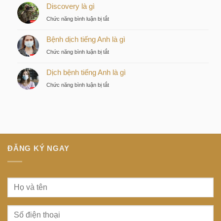
Lựa
Discovery là gì
điện
chọn
ngầm
ở
Chức năng bình luận bị tắt
chiến
tiếng
Discovery
lược
Nhật
Bệnh dịch tiếng Anh là gì
là
của
là
gì
nhà
ở
Chức năng bình luận bị tắt
gì
đầu
Bệnh
tư
Dịch bệnh tiếng Anh là gì
dịch
thông
tiếng
ở
Chức năng bình luận bị tắt
minh
Anh
Dịch
tại
là
bệnh
trung
gì
tiếng
tâm
Anh
Sài
là
Gòn
gì
ĐĂNG KÝ NGAY