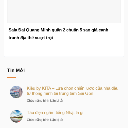
Sala Đại Quang Minh quận 2 chuẩn 5 sao giá cạnh
tranh địa thế vượt trội
Tin Mới
Kiều by KITA – Lựa chọn chiến lược của nhà đầu
tư thông minh tại trung tâm Sài Gòn
ở
Chức năng bình luận bị tắt
Kiều
Tàu điện ngầm tiếng Nhật là gì
by
KITA
ở
Chức năng bình luận bị tắt
–
Tàu