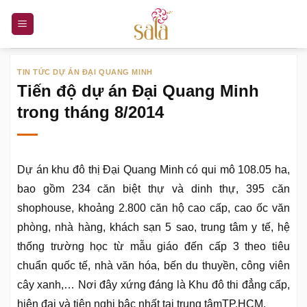
Bỏ
qua
nội
dung
TIN TỨC DỰ ÁN ĐẠI QUANG MINH
Tiến độ dự án Đại Quang Minh
trong tháng 8/2014
Dự án khu đô thị Đại Quang Minh có qui mô 108.05 ha,
bao gồm 234 căn biệt thự và dinh thự, 395 căn
shophouse, khoảng 2.800 căn hộ cao cấp, cao ốc văn
phòng, nhà hàng, khách sạn 5 sao, trung tâm y tế, hệ
thống trường học từ mẫu giáo đến cấp 3 theo tiêu
chuẩn quốc tế, nhà văn hóa, bến du thuyền, công viên
cây xanh,… Nơi đây xứng đáng là Khu đô thi đẳng cấp,
hiện đại và tiện nghi bậc nhất tại trung tâm
TP.HCM
.