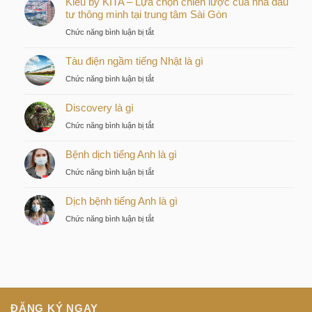
Kiều by KITA – Lựa chọn chiến lược của nhà đầu
tư thông minh tại trung tâm Sài Gòn
ở
Chức năng bình luận bị tắt
Kiều
Tàu điện ngầm tiếng Nhật là gì
by
KITA
ở
Chức năng bình luận bị tắt
–
Tàu
Lựa
Discovery là gì
điện
chọn
ngầm
ở
Chức năng bình luận bị tắt
chiến
tiếng
Discovery
lược
Nhật
Bệnh dịch tiếng Anh là gì
là
của
là
gì
nhà
ở
Chức năng bình luận bị tắt
gì
đầu
Bệnh
tư
Dịch bệnh tiếng Anh là gì
dịch
thông
tiếng
ở
Chức năng bình luận bị tắt
minh
Anh
Dịch
tại
là
bệnh
trung
gì
tiếng
tâm
Anh
Sài
là
Gòn
gì
ĐĂNG KÝ NGAY