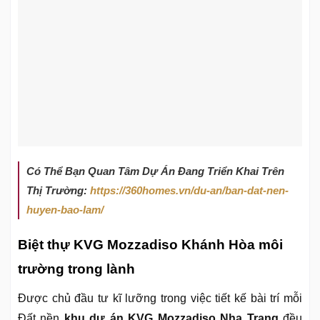
Có Thể Bạn Quan Tâm Dự Án Đang Triển Khai Trên
Thị Trường:
https://360homes.vn/du-an/ban-dat-nen-
huyen-bao-lam/
Biệt thự KVG Mozzadiso Khánh Hòa môi
trường trong lành
Được chủ đầu tư kĩ lưỡng trong việc tiết kế bài trí mỗi
Đất nền
khu dự án KVG Mozzadiso Nha Trang
đều