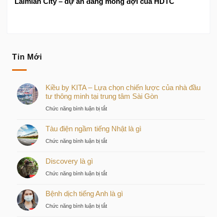
Laimian City – dự án đang mong đợi của HDTC
Tin Mới
Kiều by KITA – Lựa chọn chiến lược của nhà đầu
tư thông minh tại trung tâm Sài Gòn
ở
Chức năng bình luận bị tắt
Kiều
Tàu điện ngầm tiếng Nhật là gì
by
KITA
ở
Chức năng bình luận bị tắt
–
Tàu
Lựa
Discovery là gì
điện
chọn
ngầm
ở
Chức năng bình luận bị tắt
chiến
tiếng
Discovery
lược
Nhật
Bệnh dịch tiếng Anh là gì
là
của
là
gì
nhà
ở
Chức năng bình luận bị tắt
gì
đầu
Bệnh