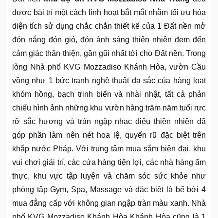
được bài trí một cách linh hoạt bắt mắt nhằm tối ưu hóa
diện tích sử dụng chắc chắn thiết kế của 1 Đất nền mở
đón nắng đón gió, đón ánh sáng thiên nhiên đem đến
cảm giác thân thiện, gần gũi nhất tới cho Đất nền. Trong
lòng Nhà phố KVG Mozzadiso Khánh Hòa, vườn Cầu
vồng như 1 bức tranh nghệ thuật đa sắc của hàng loạt
khóm hồng, bạch trinh biển và nhài nhật, tất cả phản
chiếu hình ảnh những khu vườn hàng trăm năm tuổi rực
rỡ sắc hương và tràn ngập nhạc điệu thiên nhiên đã
góp phần làm nên nét hoa lệ, quyến rũ đặc biệt trên
khắp nước Pháp. Với trung tâm mua sắm hiện đại, khu
vui chơi giải trí, các cửa hàng tiện lợi, các nhà hàng ẩm
thực, khu vực tập luyện và chăm sóc sức khỏe như
phòng tập Gym, Spa, Massage và đặc biệt là bể bới 4
mua đẳng cấp với không gian ngập tràn màu xanh. Nhà
phố KVG Mozzadiso Khánh Hòa Khánh Hòa cũng là 1