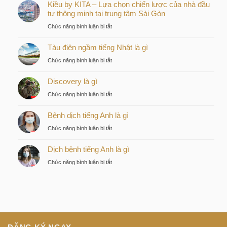
Kiều by KITA – Lựa chọn chiến lược của nhà đầu
tư thông minh tại trung tâm Sài Gòn
ở
Chức năng bình luận bị tắt
Kiều
Tàu điện ngầm tiếng Nhật là gì
by
KITA
ở
Chức năng bình luận bị tắt
–
Tàu
Lựa
Discovery là gì
điện
chọn
ngầm
ở
Chức năng bình luận bị tắt
chiến
tiếng
Discovery
lược
Nhật
Bệnh dịch tiếng Anh là gì
là
của
là
gì
nhà
ở
Chức năng bình luận bị tắt
gì
đầu
Bệnh
tư
Dịch bệnh tiếng Anh là gì
dịch
thông
tiếng
ở
Chức năng bình luận bị tắt
minh
Anh
Dịch
tại
là
bệnh
trung
gì
tiếng
tâm
Anh
Sài
là
Gòn
gì