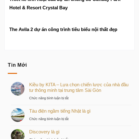
Hotel & Resort Crystal Bay
The Avila 2 dự án công trình tiêu biểu nội thất đẹp
Tin Mới
Kiều by KITA – Lựa chọn chiến lược của nhà đầu
tư thông minh tại trung tâm Sài Gòn
ở
Chức năng bình luận bị tắt
Kiều
Tàu điện ngầm tiếng Nhật là gì
by
KITA
ở
Chức năng bình luận bị tắt
–
Tàu
Lựa
Discovery là gì
điện
chọn
ngầm