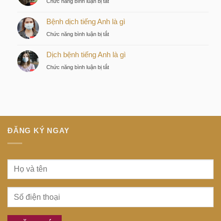
ở
Chức năng bình luận bị tắt
chiến
tiếng
Discovery
lược
Nhật
Bệnh dịch tiếng Anh là gì
là
của
là
gì
nhà
ở
Chức năng bình luận bị tắt
gì
đầu
Bệnh
tư
Dịch bệnh tiếng Anh là gì
dịch
thông
tiếng
ở
Chức năng bình luận bị tắt
minh
Anh
Dịch
tại
là
bệnh
trung
gì
tiếng
tâm
Anh
Sài
là
Gòn
gì
ĐĂNG KÝ NGAY