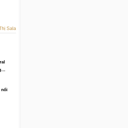
Thị Sala
ral
g
 nổi