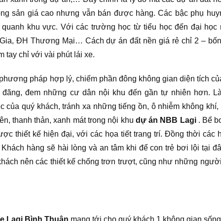
động sản giá cao nhưng vẫn bán được hàng. Các bậc phụ hu
g quanh khu vực. Với các trường học từ tiểu học đến đại họ
Gia, ĐH Thương Mại… Cách dự án đất nền giá rẻ chỉ 2 – bố
 tay chỉ với vài phút lái xe.
 phương pháp hợp lý, chiếm phần đông không gian diện tích củ
g đãng, đem những cư dân nội khu đến gần tự nhiên hơn. L
 của quý khách, tránh xa những tiếng ồn, ô nhiễm không khí, 
ên, thanh thản, xanh mát trong nội khu
dự án NBB Lagi
. Bể bơ
ợc thiết kế hiện đại, với các họa tiết trang trí. Đồng thời các 
Khách hàng sẽ hài lòng và an tâm khi để con trẻ bơi lội tại đ
khách nên các thiết kế chống trơn trượt, cũng như những ngườ
e Lagi Bình Thuận
mang tới cho quý khách 1 không gian sống