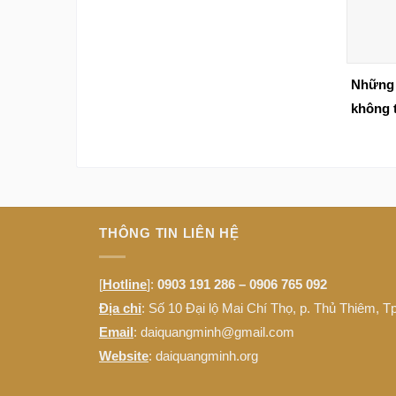
Những 
không 
InterC
THÔNG TIN LIÊN HỆ
[
Hotline
]:
0903 191 286 – 0906 765 092
Địa chỉ
: Số 10 Đại lộ Mai Chí Thọ, p. Thủ Thiêm, 
Email
: daiquangminh@gmail.com
Website
:
daiquangminh.org