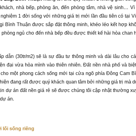
khách, nhà bếp, phòng ăn, đến phòng tắm, nhà vệ sinh… Vì
ghiệm 1 đời sống với những giá trị mới lần đầu tiên có tại V
agi Bình Thuận được sắp đặt thông minh, khéo léo kết hợp kh
, phòng ngủ cho đến nhà bếp đều được thiết kế hài hòa chan 
p dẫn (30tr/m2) sẽ là sự đầu tư thông minh và dài lâu cho c
ện đại vừa hòa mình vào thiên nhiên. Đất nền nhà phố và biệ
o cho một phong cách sống mới tại cửa ngõ phía Đông Cam B
hiện đang rất được quý khách quan tâm bởi những giá trị mà d
tin dự án đất nền giá rẻ sẽ được chúng tôi cập nhật thường xu
 dự án.
 lối sống riêng