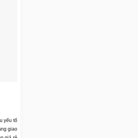
u yếu tố
ầng giao
n giá rẻ