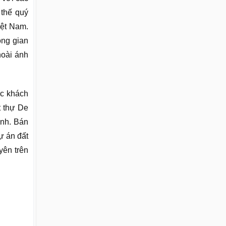
 thế quý
iệt Nam.
ông gian
hoài ánh
ác khách
t thự De
ình. Bán
ự án đất
yên trên