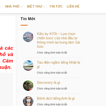
NHÀ PHỐ
BIỆT THỰ
TIN TỨC
LIÊN HỆ
Tin Mới
Kiều by KITA – Lựa chọn
chiến lược của nhà đầu tư
thông minh tại trung tâm Sài
Gòn
à các
ở
Chức năng bình luận bị tắt
phố và
Kiều
t. Cảm
Tàu điện ngầm tiếng Nhật là
by
huận.
gì
KITA
–
ở
Chức năng bình luận bị tắt
Lựa
Tàu
chọn
Discovery là gì
điện
chiến
ngầm
ở
Chức năng bình luận bị tắt
lược
tiếng
Discovery
của
Nhật
Bệnh dịch tiếng Anh là gì
là
nhà
là
gì
ở
Chức năng bình luận bị tắt
đầu
gì