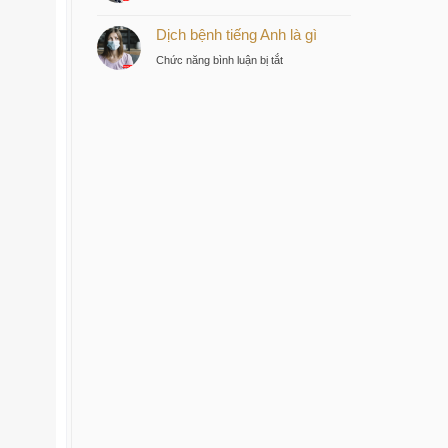
Bệnh
tư
Dịch bệnh tiếng Anh là gì
dịch
thông
tiếng
minh
ở
Chức năng bình luận bị tắt
Anh
tại
Dịch
là
trung
bệnh
gì
tâm
tiếng
Sài
Anh
Gòn
là
gì