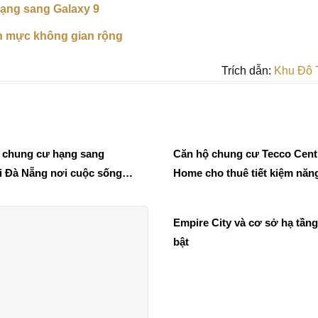
ạng sang Galaxy 9
n mực không gian rộng
Trích dẫn:
Khu Đô 
 chung cư hạng sang
Căn hộ chung cư Tecco Cent
 Đà Nẵng nơi cuộc sống
Home cho thuê tiết kiệm năn
gày thăng hoa
lượng ngập ánh sáng
Empire City và cơ sở hạ tầng
bật