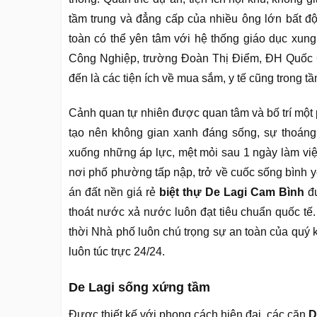
tầm trung và đẳng cấp của nhiều ông lớn bất 
toàn có thể yên tâm với hệ thống giáo dục xun
Công Nghiệp, trường Đoàn Thị Điểm, ĐH Quốc 
đến là các tiện ích về mua sắm, y tế cũng trong tầm
Cảnh quan tự nhiên được quan tâm và bố trí một
tạo nên không gian xanh đáng sống, sự thoán
xuống những áp lực, mệt mỏi sau 1 ngày làm việc
nơi phố phường tấp nập, trở về cuốc sống bình y
án đất nền giá rẻ
biệt thự De Lagi Cam Bình
đư
thoát nước xả nước luôn đạt tiêu chuẩn quốc tế. 
thời Nhà phố luôn chú trọng sự an toàn của quý 
luôn túc trực 24/24.
De Lagi sống xứng tầm
Được thiết kế với phong cách hiện đại, các căn
D