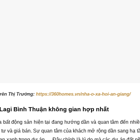
rên Thị Trường:
https://360homes.vn/nha-o-xa-hoi-an-giang/
 Lagi Bình Thuận không gian hợp nhất
 bất động sản hiện tại đang hướng dần và quan tâm đến nhiề
 tư và giá bán. Sự quan tâm của khách mở rộng dần sang hạ t
ian xanh trong dự án,… Đây chính là lý do mà các dự án đất nề