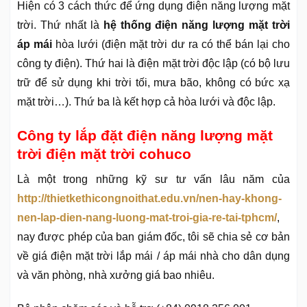
Hiện có 3 cách thức để ứng dụng điện năng lượng mặt
trời. Thứ nhất là
hệ thống điện năng lượng mặt trời
áp mái
hòa lưới (điện mặt trời dư ra có thể bán lại cho
công ty điện). Thứ hai là điện mặt trời độc lập (có bộ lưu
trữ để sử dụng khi trời tối, mưa bão, không có bức xạ
mặt trời…). Thứ ba là kết hợp cả hòa lưới và độc lập.
Công ty lắp đặt điện năng lượng mặt
trời điện mặt trời cohuco
Là một trong những kỹ sư tư vấn lâu năm của
http://thietkethicongnoithat.edu.vn/nen-hay-khong-
nen-lap-dien-nang-luong-mat-troi-gia-re-tai-tphcm/
,
nay được phép của ban giám đốc, tôi sẽ chia sẻ cơ bản
về giá điện mặt trời lắp mái / áp mái nhà cho dân dụng
và văn phòng, nhà xưởng giá bao nhiêu.