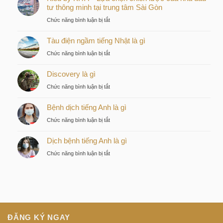
tư thông minh tại trung tâm Sài Gòn
ở
Chức năng bình luận bị tắt
Kiều
Tàu điện ngầm tiếng Nhật là gì
by
KITA
ở
Chức năng bình luận bị tắt
–
Tàu
Lựa
Discovery là gì
điện
chọn
ngầm
ở
Chức năng bình luận bị tắt
chiến
tiếng
Discovery
lược
Nhật
Bệnh dịch tiếng Anh là gì
là
của
là
gì
nhà
ở
Chức năng bình luận bị tắt
gì
đầu
Bệnh
tư
Dịch bệnh tiếng Anh là gì
dịch
thông
tiếng
ở
Chức năng bình luận bị tắt
minh
Anh
Dịch
tại
là
bệnh
trung
gì
tiếng
tâm
Anh
Sài
là
Gòn
gì
ĐĂNG KÝ NGAY