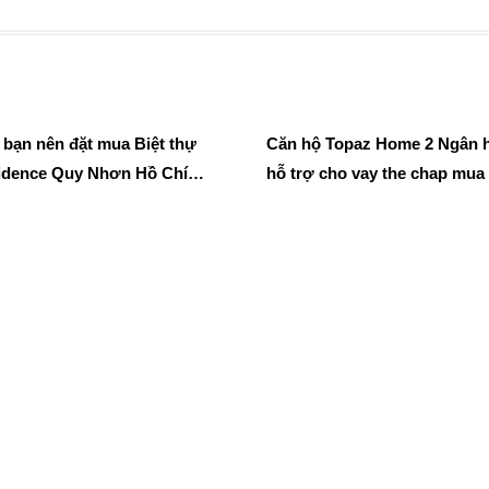
 bạn nên đặt mua Biệt thự
Căn hộ Topaz Home 2 Ngân 
idence Quy Nhơn Hồ Chí
hỗ trợ cho vay the chap mua
gay trong tháng này ?
hộ dễ dàng.