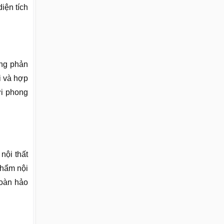
iện tích
ơng phản
i và hợp
ới phong
nội thất
phẩm nội
hoàn hảo