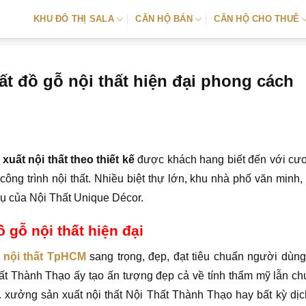
KHU ĐÔ THỊ SALA
CĂN HỘ BÁN
CĂN HỘ CHO THUÊ
t đồ gỗ nội thất hiện đại phong cách
uất nội thất theo thiết kế
được khách hang biết đến với cươ
 công trình nội thất. Nhiều biệt thự lớn, khu nhà phố văn minh,
vụ của Nội Thất Unique Décor.
 gỗ nội thất hiện đại
 nội thất TpHCM
sang trọng, đẹp, đạt tiêu chuẩn người dùn
 Thất Thành Thạo ấy tạo ấn tượng đẹp cả về tính thẩm mỹ lẫn c
. xưởng sản xuất nội thất Nội Thất Thành Thạo hay bất kỳ dịc