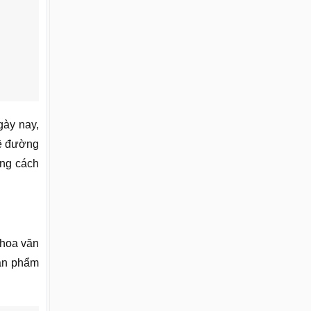
gày nay,
về đường
ong cách
 hoa văn
sản phẩm