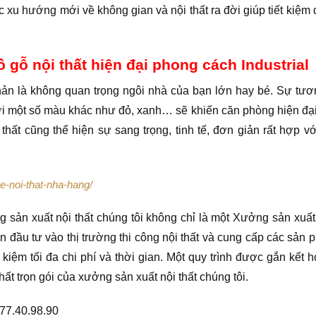
c xu hướng mới về không gian và nội thất ra đời giúp tiết kiệm d
 gỗ nội thất hiện đại phong cách Industrial
ản là không quan trọng ngôi nhà của bạn lớn hay bé. Sự tư
với một số màu khác như đỏ, xanh… sẽ khiến căn phòng hiện đạ
thất cũng thể hiện sự sang trọng, tinh tế, đơn giản rất hợp v
-ke-noi-that-nha-hang/
 sản xuất nội thất chúng tôi không chỉ là một Xưởng sản xuất 
đầu tư vào thị trường thi công nội thất và cung cấp các sản 
t kiệm tối đa chi phí và thời gian. Một quy trình được gắn kết 
hất trọn gói của xưởng sản xuất nội thất chúng tôi.
977.40.98.90