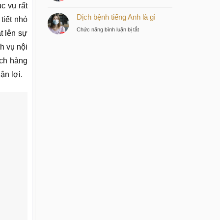
c vụ rất
Bệnh
tư
Dịch bệnh tiếng Anh là gì
dịch
thông
tiết nhỏ
tiếng
minh
ở
Chức năng bình luận bị tắt
t lên sự
Anh
tại
Dịch
là
trung
h vụ nội
bệnh
gì
tâm
tiếng
ách hàng
Sài
Anh
ận lợi.
Gòn
là
gì