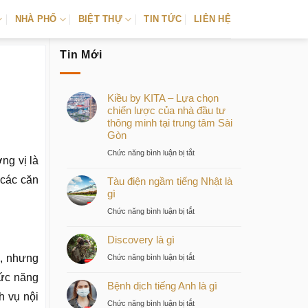
NHÀ PHỐ
BIỆT THỰ
TIN TỨC
LIÊN HỆ
Tin Mới
Kiều by KITA – Lựa chọn
chiến lược của nhà đầu tư
thông minh tại trung tâm Sài
Gòn
ở
Chức năng bình luận bị tắt
ng vị là
Kiều
 các căn
Tàu điện ngầm tiếng Nhật là
by
gì
KITA
–
ở
Chức năng bình luận bị tắt
Lựa
Tàu
chọn
Discovery là gì
điện
chiến
ngầm
ở
g, nhưng
Chức năng bình luận bị tắt
lược
tiếng
Discovery
của
hức năng
Nhật
Bệnh dịch tiếng Anh là gì
là
nhà
là
h vụ nội
gì
ở
Chức năng bình luận bị tắt
đầu
gì