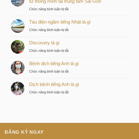
tư thông minh tại trung tâm Sài Gòn
ở
Chức năng bình luận bị tắt
Kiều
Tàu điện ngầm tiếng Nhật là gì
by
KITA
ở
Chức năng bình luận bị tắt
–
Tàu
Lựa
Discovery là gì
điện
chọn
ngầm
ở
Chức năng bình luận bị tắt
chiến
tiếng
Discovery
lược
Nhật
Bệnh dịch tiếng Anh là gì
là
của
là
gì
nhà
ở
Chức năng bình luận bị tắt
gì
đầu
Bệnh
tư
Dịch bệnh tiếng Anh là gì
dịch
thông
tiếng
ở
Chức năng bình luận bị tắt
minh
Anh
Dịch
tại
là
bệnh
trung
gì
tiếng
tâm
Anh
Sài
là
Gòn
gì
ĐĂNG KÝ NGAY