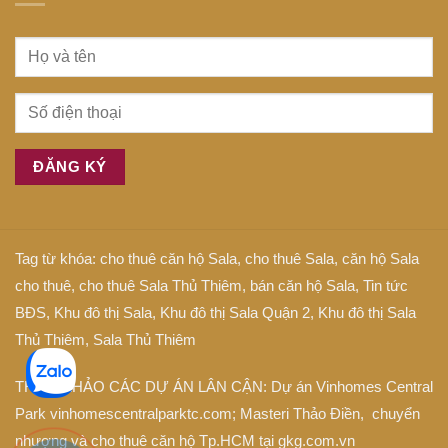
Tag từ khóa:
cho thuê căn hộ Sala
,
cho thuê Sala
,
căn hộ Sala
cho thuê
,
cho thuê Sala Thủ Thiêm
,
bán căn hộ Sala
,
Tin tức
BĐS
,
Khu đô thị Sala
,
Khu đô thị Sala Quận 2
,
Khu đô thị Sala
Thủ Thiêm
,
Sala Thủ Thiêm
THAM KHẢO CÁC DỰ ÁN LÂN CẬN: Dự án
Vinhomes Central
Park
vinhomescentralparktc.com;
Masteri Thảo Điền
, chuyển
nhượng và cho thuê căn hộ Tp.HCM tại
gkg.com.vn