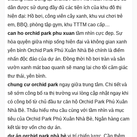
dân được sử dụng đầy đủ các tiện ích của khu đô thị
hiện đại: Hồ bơi, công viên cây xanh, khu vui chơi trẻ
em, BBQ, phòng tập gym, khu TTTM cao cấp…
can ho orchid park phu xuan
tầm nhìn cực đẹp. Sự
hòa quyện giữa nhịp sống hiện đại và không gian xanh
yên bình Orchid Park Phú Xuân Nhà Bè chính là điểm
nhấn độc đáo của dự án. Đồng thời hồ bơi tràn và sân
vườn xanh mát bao quanh sẽ mang lại cho tôi cảm giác
thư thái, yên bình.
chung cư orchid park
ngay giữa trung tâm. Chi tiết và
sẽ sớm công bố ra thị trường vui lòng cập nhật ngay khi
có công bố từ chủ đầu tư căn hộ Orchid Park Phú Xuân
Nhà Bè. Thấu hiểu nhu cầu cùng với tầm nhìn và mục
tiêu của Orchid Park Phú Xuân Nhà Bè, Ngân hàng cam
kết tài trợ vốn cho dự án.
dự án orchid park nhà bè
vị trí chiến lược. Cần thêm