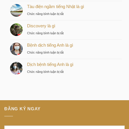
Tàu điện ngầm tiếng Nhật là gì
by
KITA
ở
Chức năng bình luận bị tắt
–
Tàu
Lựa
Discovery là gì
điện
chọn
ngầm
ở
Chức năng bình luận bị tắt
chiến
tiếng
Discovery
lược
Nhật
Bệnh dịch tiếng Anh là gì
là
của
là
gì
nhà
ở
Chức năng bình luận bị tắt
gì
đầu
Bệnh
tư
Dịch bệnh tiếng Anh là gì
dịch
thông
tiếng
ở
Chức năng bình luận bị tắt
minh
Anh
Dịch
tại
là
bệnh
trung
gì
tiếng
tâm
Anh
Sài
là
Gòn
gì
ĐĂNG KÝ NGAY