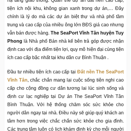
hạ tầng giao thông. Quần thể dự án đất nền cao cấp,
tiện ích nội khu, không gian xanh trong dự án,… Đây
chính là lý do mà các dự án biệt thự và nhà phố tầm
trung và cao cấp của nhiều ông lớn BĐS giá cao nhưng
vẫn bán được hàng.
The SeaPort Vĩnh Tân huyện Tuy
Phong
là Nhà phố Bán nhà kế bên trả góp được nhận
định cao với địa điểm tiện lợi, quy mô hiện đại cùng tiện
ích cao cấp bậc nhất tại khu dân cư Bình Thuận .
Đầu tư nhiều tiện ích cao cấp tại
Đất nền The SeaPort
Vĩnh Tân
, chắc chắn mang lại cuộc sống tiện nghi cao
cấp cho cộng đồng cư dân tương lai lúc sinh sống và
định cư lạc nghiệp tại Dự án The SeaPort Vĩnh Tân
Bình Thuận. Với hệ thống chăm sóc sức khỏe cho
người dân ngay tại nhà. Điều này sẽ giúp quý khách an
tâm hơn trong việc chắc chắn sức khỏe cho gia đình.
Các trung tâm luôn có lịch khám định kỳ cho mỗi người