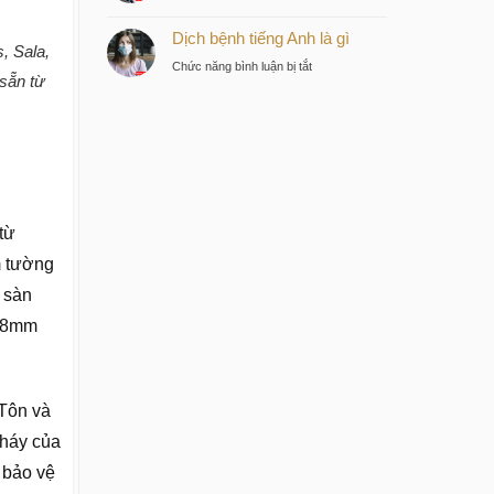
Bệnh
tư
Dịch bệnh tiếng Anh là gì
dịch
thông
, Sala,
tiếng
minh
ở
Chức năng bình luận bị tắt
sẵn từ
Anh
tại
Dịch
là
trung
bệnh
gì
tâm
tiếng
Sài
Anh
Gòn
là
gì
từ
m tường
 sàn
 28mm
 Tôn và
cháy của
 bảo vệ