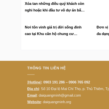
Xóa tan những điều quý khách còn
nghi hoặc khi đầu tư vô dự án bất
động sản Condotel AB Central
Square
Nơi tôn vinh giá trị đời sống đỉnh
Đơn vị 
cao tại Khu căn hộ chung cư
đa dạn
Empire City
THÔNG TIN LIÊN HỆ
[
Hotline
]:
0903 191 286 – 0906 765 092
Địa chỉ
: Số 10 Đại lộ Mai Chí Thọ, p. Thủ Thiêm, 
Email
: daiquangminh@gmail.com
Website
:
daiquangminh.org