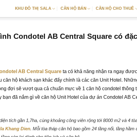
KHU ĐÔ THỊ SALA
CĂN HỘ BÁN
CĂN HỘ CHO THUÊ
rình Condotel AB Central Square có đặ
ondotel AB Central Square
ta có khả năng nhận ra ngay được
u căn hộ khách sạn khác đấy chính là các căn Unit Hotel. Nhữ
g đợi sẽ vượt qua cả chuẩn mực về 1 căn hộ condotel thông 
ậy bạn đã nắm gì về căn hộ Unit Hotel của dự án Condotel AB Ce
diện tích gần 1,7ha, cùng khoảng công viên rộng tới 8000 m2 và 4 tò
la Khang Dien
. Mỗi tòa tháp căn hộ bao gồm 24 tầng nổi, tầng hầm 
ầng còn lại dành cho tiện ích và căn hộ.