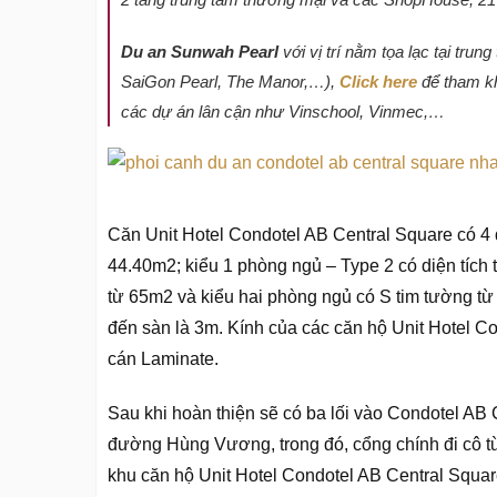
Du an Sunwah Pearl
với vị trí nằm tọa lạc tại tr
SaiGon Pearl, The Manor,…),
Click here
để tham k
các dự án lân cận như Vinschool, Vinmec,…
Căn Unit Hotel Condotel AB Central Square có 4 
44.40m2; kiểu 1 phòng ngủ – Type 2 có diện tích
từ 65m2 và kiểu hai phòng ngủ có S tim tường từ
đến sàn là 3m. Kính của các căn hộ Unit Hotel C
cán Laminate.
Sau khi hoàn thiện sẽ có ba lối vào Condotel AB
đường Hùng Vương, trong đó, cổng chính đi cô 
khu căn hộ Unit Hotel Condotel AB Central Squa