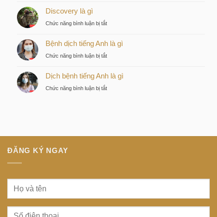
Lựa
Discovery là gì
điện
chọn
ngầm
ở
Chức năng bình luận bị tắt
chiến
tiếng
Discovery
lược
Nhật
Bệnh dịch tiếng Anh là gì
là
của
là
gì
nhà
ở
Chức năng bình luận bị tắt
gì
đầu
Bệnh
tư
Dịch bệnh tiếng Anh là gì
dịch
thông
tiếng
ở
Chức năng bình luận bị tắt
minh
Anh
Dịch
tại
là
bệnh
trung
gì
tiếng
tâm
Anh
Sài
là
Gòn
gì
ĐĂNG KÝ NGAY