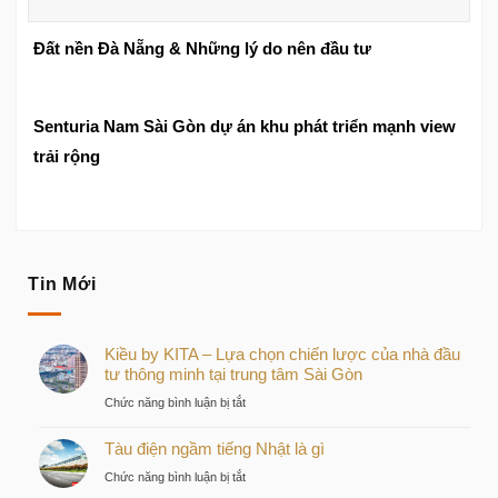
Đất nền Đà Nẵng & Những lý do nên đầu tư
Senturia Nam Sài Gòn dự án khu phát triển mạnh view
trải rộng
Tin Mới
Kiều by KITA – Lựa chọn chiến lược của nhà đầu
tư thông minh tại trung tâm Sài Gòn
ở
Chức năng bình luận bị tắt
Kiều
Tàu điện ngầm tiếng Nhật là gì
by
KITA
ở
Chức năng bình luận bị tắt
–
Tàu