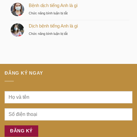
lược
Nhật
Bệnh dịch tiếng Anh là gì
là
của
là
gì
nhà
ở
Chức năng bình luận bị tắt
gì
đầu
Bệnh
tư
Dịch bệnh tiếng Anh là gì
dịch
thông
tiếng
ở
Chức năng bình luận bị tắt
minh
Anh
Dịch
tại
là
bệnh
trung
gì
tiếng
tâm
Anh
Sài
là
Gòn
gì
ĐĂNG KÝ NGAY