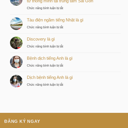
tư thông minh tại trung tâm Sài Gòn
ở
Chức năng bình luận bị tắt
Kiều
Tàu điện ngầm tiếng Nhật là gì
by
KITA
ở
Chức năng bình luận bị tắt
–
Tàu
Lựa
Discovery là gì
điện
chọn
ngầm
ở
Chức năng bình luận bị tắt
chiến
tiếng
Discovery
lược
Nhật
Bệnh dịch tiếng Anh là gì
là
của
là
gì
nhà
ở
Chức năng bình luận bị tắt
gì
đầu
Bệnh
tư
Dịch bệnh tiếng Anh là gì
dịch
thông
tiếng
ở
Chức năng bình luận bị tắt
minh
Anh
Dịch
tại
là
bệnh
trung
gì
tiếng
tâm
Anh
Sài
là
Gòn
gì
ĐĂNG KÝ NGAY