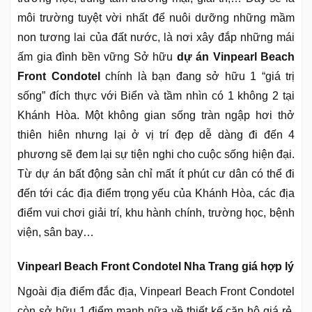
môi trường tuyệt vời nhất để nuôi dưỡng những mầm
non tương lai của đất nước, là nơi xây đắp những mái
ấm gia đình bền vững Sở hữu
dự án Vinpearl Beach
Front Condotel
chính là bạn đang sở hữu 1 “giá trị
sống” đích thực với Biển và tầm nhìn có 1 không 2 tại
Khánh Hòa. Một không gian sống tràn ngập hơi thở
thiên hiên nhưng lại ở vị trí đẹp dễ dàng đi đến 4
phương sẽ đem lại sự tiện nghi cho cuộc sống hiện đại.
Từ dự án bất động sản chỉ mất ít phút cư dân có thể đi
đến tới các địa điểm trọng yếu của Khánh Hòa, các địa
điểm vui chơi giải trí, khu hành chính, trường học, bệnh
viện, sân bay…
Vinpearl Beach Front Condotel Nha Trang giá hợp lý
Ngoài địa điểm đắc địa, Vinpearl Beach Front Condotel
còn sở hữu 1 điểm mạnh nữa về thiết kế căn hộ giá rẻ.