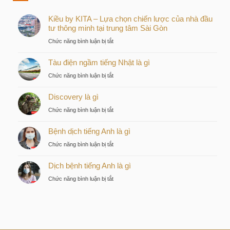
Kiều by KITA – Lựa chọn chiến lược của nhà đầu
tư thông minh tại trung tâm Sài Gòn
ở
Chức năng bình luận bị tắt
Kiều
Tàu điện ngầm tiếng Nhật là gì
by
KITA
ở
Chức năng bình luận bị tắt
–
Tàu
Lựa
Discovery là gì
điện
chọn
ngầm
ở
Chức năng bình luận bị tắt
chiến
tiếng
Discovery
lược
Nhật
Bệnh dịch tiếng Anh là gì
là
của
là
gì
nhà
ở
Chức năng bình luận bị tắt
gì
đầu
Bệnh
tư
Dịch bệnh tiếng Anh là gì
dịch
thông
tiếng
ở
Chức năng bình luận bị tắt
minh
Anh
Dịch
tại
là
bệnh
trung
gì
tiếng
tâm
Anh
Sài
là