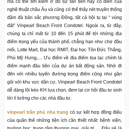
mà có thể tìm kiếm ở đó sự tân tiến hay cổ điển của
nghệ thuật châu Âu và cũng có thể thấy nét truyền thống
đậm đà bản sắc phương Đông, tất cả hội tụ tại “ vùng
đất” Vinpearl Beach Front Condotel. Ngoài ra, từ đây,
chúng ta chỉ mất từ 10 đến 15 phút để tới những địa
điểm trọng yếu của thành phố, chẳng hạn như chợ đầu
mối, Lotte Mart, Đại học RMIT, Đại học Tôn Đức Thắng,
Phú Mỹ Hưng,… Ưu điểm về địa điểm tọa lạc chính là
điểm mạnh đầu tiên của dự án bất động sản. Nhờ đi
đến với nhiều tuyến đường trọng điểm cũng như gần
gũi với khu vực dân cư, Vinpearl Beach Front Condotel
dễ dàng lôi kéo KH lựa chọn, đem lại cơ hội đầu tư sinh
lời lí tưởng cho các nhà đầu tư.
vinpearl trần phú nha trang
có sự kết hợp đồng điệu
của quần thể những tiện ích cần thiết nhất: bệnh viện,
trường học, trung tâm thương mại, giải trí,… Đây sẽ là