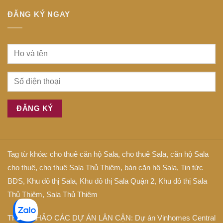
Gòn
gì
ĐĂNG KÝ NGAY
Tag từ khóa:
cho thuê căn hộ Sala
,
cho thuê Sala
,
căn hộ Sala
cho thuê
,
cho thuê Sala Thủ Thiêm
,
bán căn hộ Sala
,
Tin tức
BĐS
,
Khu đô thị Sala
,
Khu đô thị Sala Quận 2
,
Khu đô thị Sala
Thủ Thiêm
,
Sala Thủ Thiêm
THAM KHẢO CÁC DỰ ÁN LÂN CẬN: Dự án
Vinhomes Central