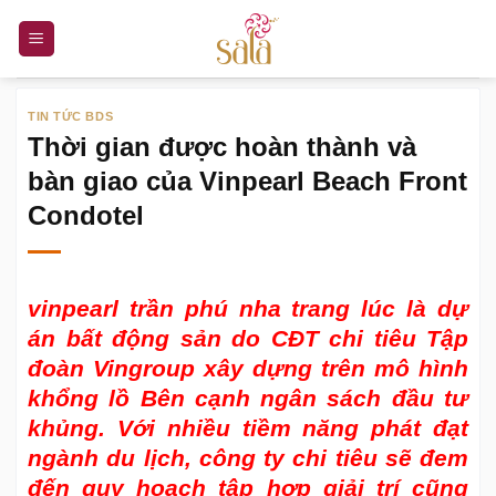
Bỏ
qua
nội
dung
TIN TỨC BDS
Thời gian được hoàn thành và
bàn giao của Vinpearl Beach Front
Condotel
vinpearl trần phú nha trang
lúc là dự
án bất động sản do CĐT chi tiêu Tập
đoàn Vingroup xây dựng trên mô hình
khổng lồ Bên cạnh ngân sách đầu tư
khủng. Với nhiều tiềm năng phát đạt
ngành du lịch, công ty chi tiêu sẽ đem
đến quy hoạch tập hợp giải trí cũng