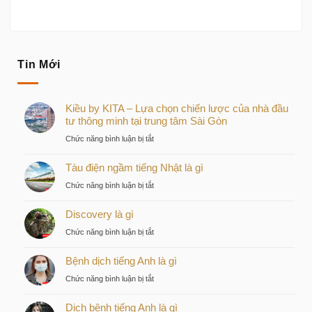
lãi suất khi mua nhà
Tin Mới
Kiều by KITA – Lựa chọn chiến lược của nhà đầu
tư thông minh tại trung tâm Sài Gòn
ở
Chức năng bình luận bị tắt
Kiều
Tàu điện ngầm tiếng Nhật là gì
by
KITA
ở
Chức năng bình luận bị tắt
–
Tàu
Lựa
Discovery là gì
điện
chọn
ngầm
ở
Chức năng bình luận bị tắt
chiến
tiếng
Discovery
lược
Nhật
Bệnh dịch tiếng Anh là gì
là
của
là
gì
nhà
ở
Chức năng bình luận bị tắt
gì
đầu
Bệnh
tư
Dịch bệnh tiếng Anh là gì
dịch