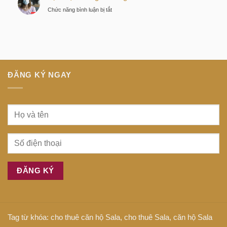
thông
tiếng
ở
Chức năng bình luận bị tắt
minh
Anh
Dịch
tại
là
bệnh
trung
gì
tiếng
tâm
Anh
Sài
là
Gòn
gì
ĐĂNG KÝ NGAY
Tag từ khóa:
cho thuê căn hộ Sala
,
cho thuê Sala
,
căn hộ Sala