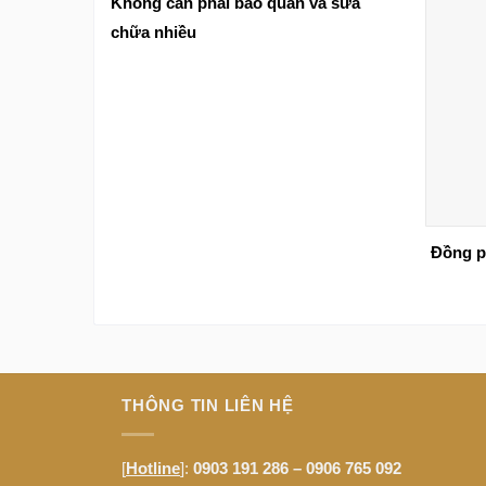
Không cần phải bảo quản và sửa
chữa nhiều
Đồng ph
THÔNG TIN LIÊN HỆ
[
Hotline
]:
0903 191 286 – 0906 765 092