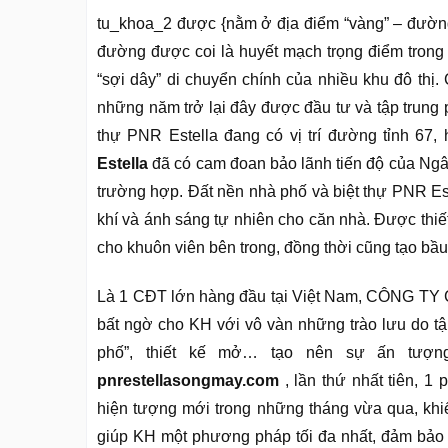
tu_khoa_2 được {nằm ở địa điểm “vàng” – đường
đường được coi là huyết mạch trọng điểm trong 
“sợi dây” di chuyển chính của nhiều khu đô thị.
những năm trở lại đây được đầu tư và tập trung p
thự PNR Estella đang có vị trí đường tỉnh 67
Estella
đã có cam đoan bảo lãnh tiến độ của Ngâ
trường hợp. Đất nền nhà phố và biệt thự PNR Es
khí và ánh sáng tự nhiên cho căn nhà. Được thiế
cho khuôn viên bên trong, đồng thời cũng tạo bầ
Là 1 CĐT lớn hàng đầu tại Việt Nam, CÔNG
bất ngờ cho KH với vô vàn những trào lưu do t
phố”, thiết kế mở… tạo nên sự ấn tượ
pnrestellasongmay.com
, lần thứ nhất tiên, 1
hiện tượng mới trong những tháng vừa qua, khi
giúp KH một phương pháp tối đa nhất, đảm bảo g