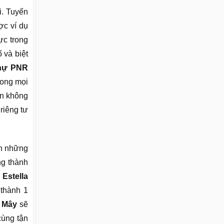
i. Tuyến
ợc ví dụ
ực trong
 và biệt
thự PNR
rong mọi
ển không
riêng tư
n những
ng thành
stella
 thành 1
 Mây
sẽ
cùng tận