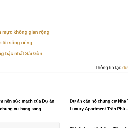
n mực không gian rộng
 lối sống riêng
g bậc nhất Sài Gòn
Thông tin tại:
dự
 làm nên sức mạch của Dự án
Dự án căn hộ chung cư Nha Trang
 chung cư hạng sang
Luxury Apartment Trần Phú -v
r Sky Residences
vàng ổn định gia đình lý tưở