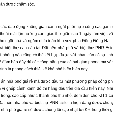
vẫn được chăm sóc.
 các dao động không gian xanh ngắt phối hợp cùng các gam
ể thoải mái tận hưởng cảm giác thư giãn sau 1 ngày làm việc vất
cho ngôi nhà và ngắm nhìn toàn khu vực phía Đông Đồng Nai l
và biệt thự cao cấp tại Đất nền nhà phố và biệt thự PNR Este
 phòng nào cũng có thể kết hợp được với nhau cần có sự tính
sẽ đảm bảo đầy đủ các công năng của cả hai gian phòng mà vẫn 
hính là phong cách thiết kế khá phổ biến hiện nay.
 án nhà phố giá rẻ mà được đầu tư một phương pháp công ph
 vị ghép cảnh xanh đô thị hàng đầu trên địa cầu hiện nay. Nh
g trọng, cao cấp như 1 thành phố thu nhỏ, đem đến cho KH 1 c
ất nền nhà phố và biệt thự PNR Estella hiện đang được chúng
 án nhà phố giá rẻ sẽ được chúng tôi cập nhật tới KH trong thời 