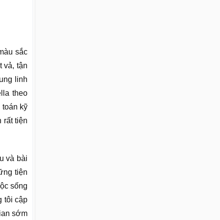
 màu sắc
 vả, tận
ung linh
lla theo
 toán kỹ
rất tiện
u và bài
ững tiện
uộc sống
 tôi cập
gian sớm