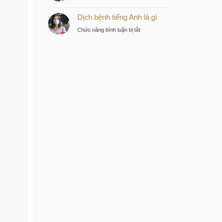
Bệnh
tư
Dịch bệnh tiếng Anh là gì
dịch
thông
tiếng
minh
ở
Chức năng bình luận bị tắt
Anh
tại
Dịch
là
trung
bệnh
gì
tâm
tiếng
Sài
Anh
Gòn
là
gì