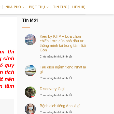
NHÀ PHỐ
BIỆT THỰ
TIN TỨC
LIÊN HỆ
Tin Mới
Kiều by KITA – Lựa chọn
chiến lược của nhà đầu tư
thông minh tại trung tâm Sài
Gòn
m thị
ở
Chức năng bình luận bị tắt
g sinh
Kiều
có quy
Tàu điện ngầm tiếng Nhật là
by
n tích
gì
KITA
–
ất nền
ở
Chức năng bình luận bị tắt
Lựa
Tàu
an tâm
chọn
Discovery là gì
điện
chiến
ngầm
ở
Chức năng bình luận bị tắt
lược
tiếng
Discovery
của
Nhật
Bệnh dịch tiếng Anh là gì
là
nhà
là
gì
ở
Chức năng bình luận bị tắt
đầu
gì