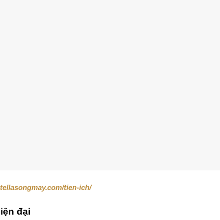
stellasongmay.com/tien-ich/
iện đại