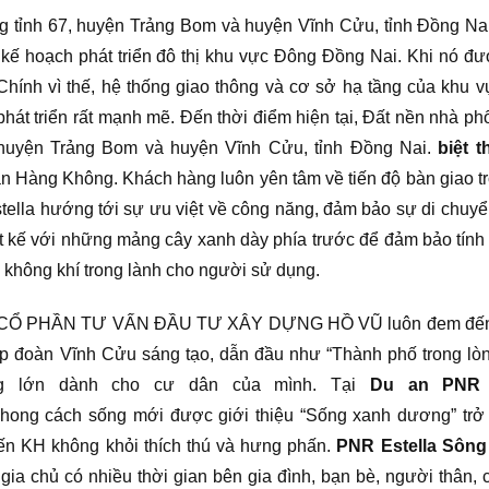
 tỉnh 67, huyện Trảng Bom và huyện Vĩnh Cửu, tỉnh Đồng Na
kế hoạch phát triển đô thị khu vực Đông Đồng Nai. Khi nó đư
 Chính vì thế, hệ thống giao thông và cơ sở hạ tầng của khu v
hát triển rất mạnh mẽ. Đến thời điểm hiện tại, Đất nền nhà phố
, huyện Trảng Bom và huyện Vĩnh Cửu, tỉnh Đồng Nai.
biệt 
n Hàng Không. Khách hàng luôn yên tâm về tiến độ bàn giao t
tella hướng tới sự ưu việt về công năng, đảm bảo sự di chuy
t kế với những mảng cây xanh dày phía trước để đảm bảo tính 
u không khí trong lành cho người sử dụng.
 TY CỔ PHẦN TƯ VẤN ĐẦU TƯ XÂY DỰNG HỒ VŨ luôn đem đế
ập đoàn Vĩnh Cửu sáng tạo, dẫn đầu như “Thành phố trong lò
ng lớn dành cho cư dân của mình. Tại
Du an PNR E
 phong cách sống mới được giới thiệu “Sống xanh dương” trở
ến KH không khỏi thích thú và hưng phấn.
PNR Estella Sông
ia chủ có nhiều thời gian bên gia đình, bạn bè, người thân, 