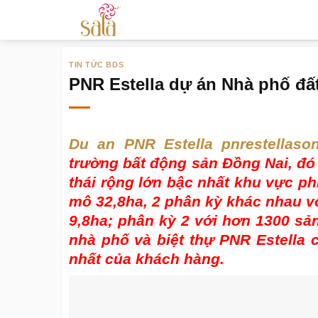
Bỏ
qua
nội
TIN TỨC BDS
dung
PNR Estella dự án Nhà phố đất n
Du an PNR Estella pnrestellas
trường bất động sản Đồng Nai, đó 
thái rộng lớn bậc nhất khu vực p
mô 32,8ha, 2 phân kỳ khác nhau v
9,8ha; phân kỳ 2 với hơn 1300 sản
nhà phố và biệt thự PNR Estella 
nhất của khách hàng.