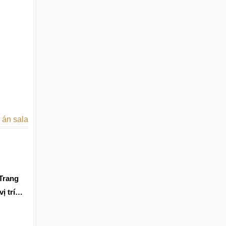
 án sala
ị trí
ng