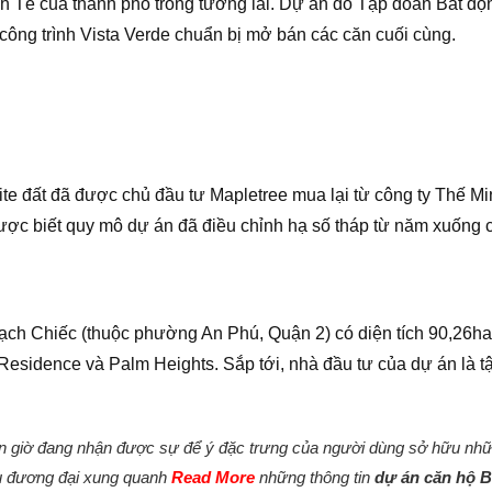
h Tế của thành phố trong tương lai. Dự án do Tập đoàn Bất độ
công trình Vista Verde chuẩn bị mở bán các căn cuối cùng.
site đất đã được chủ đầu tư Mapletree mua lại từ công ty Thế Mi
được biết quy mô dự án đã điều chỉnh hạ số tháp từ năm xuống 
ạch Chiếc (thuộc phường An Phú, Quận 2) có diện tích 90,26ha
 Residence và Palm Heights. Sắp tới, nhà đầu tư của dự án là t
n giờ đang nhận được sự để ý đặc trưng của người dùng sở hữu nh
khu đương đại xung quanh
Read More
những thông tin
dự án căn hộ B