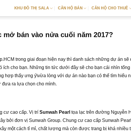
KHU ĐÔ THỊ SALA
CĂN HỘ BÁN
CĂN HỘ CHO THUÊ
c mở bán vào nửa cuối năm 2017?
Tp.HCM trong giai đoạn hiện nay thì danh sách những dự án sẽ
 ích cho bạn. Những tin tức dưới đây sẽ cho bạn cái nhìn tổng
 hợp thấy ưng ý\vừa lòng với dự án nào bạn có thể tìm hiểu 
ư đưa ra lựa chọn cho mình.
 cư cao cấp. Vị trí
Sunwah Pearl
tọa lạc trên đường Nguyễn 
xây bởi đơn vị Sunwah Group. Chung cư cao cấp Sunwah Pear
y một cách tỉ mỉ, chất lượng mà còn được trang bị khá nhiều t