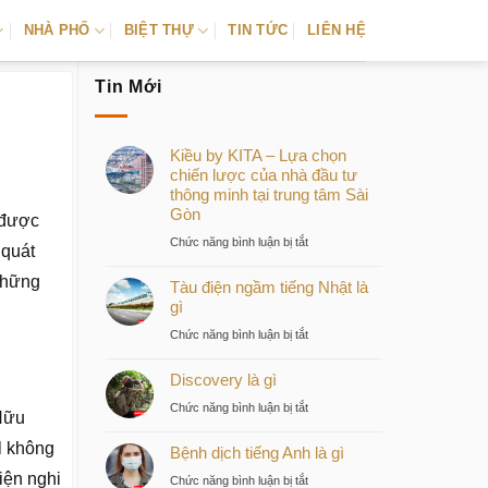
NHÀ PHỐ
BIỆT THỰ
TIN TỨC
LIÊN HỆ
Tin Mới
Kiều by KITA – Lựa chọn
chiến lược của nhà đầu tư
thông minh tại trung tâm Sài
Gòn
 được
ở
Chức năng bình luận bị tắt
 quát
Kiều
những
Tàu điện ngầm tiếng Nhật là
by
gì
KITA
–
ở
Chức năng bình luận bị tắt
Lựa
Tàu
chọn
Discovery là gì
điện
chiến
ngầm
ở
Chức năng bình luận bị tắt
lược
Hữu
tiếng
Discovery
của
Nhật
l không
Bệnh dịch tiếng Anh là gì
là
nhà
là
gì
iện nghi
ở
Chức năng bình luận bị tắt
đầu
gì