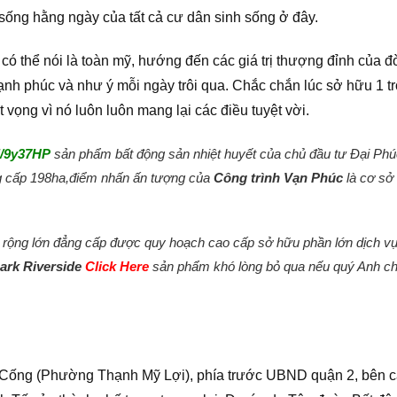
i sống hằng ngày của tất cả cư dân sinh sống ở đây.
có thể nói là toàn mỹ, hướng đến các giá trị thượng đỉnh của đ
hạnh phúc và như ý mỗi ngày trôi qua. Chắc chắn lúc sở hữu 1 t
vọng vì nó luôn luôn mang lại các điều tuyệt vời.
l/9y37HP
sản phẩm bất động sản nhiệt huyết của chủ đầu tư Đại Ph
 cấp 198ha,điểm nhấn ấn tượng của
Công trình Vạn Phúc
là cơ sở
 rộng lớn đẳng cấp được quy hoạch cao cấp sở hữu phần lớn dịch vụ
ark Riverside
Click Here
sản phẩm khó lòng bỏ qua nếu quý Anh c
 Cống (Phường Thạnh Mỹ Lợi), phía trước UBND quận 2, bên 