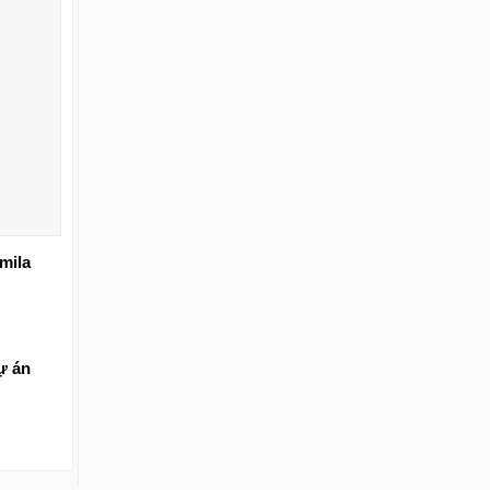
mila
ự án