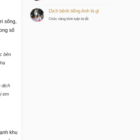
Bệnh
tư
Dịch bệnh tiếng Anh là gì
dịch
thông
tiếng
minh
ở
Chức năng bình luận bị tắt
ời sống,
Anh
tại
Dịch
là
trung
rong số
bệnh
gì
tâm
tiếng
Sài
Anh
Gòn
là
úc bên
gì
 hạ
 dịch
hị em
cạnh khu