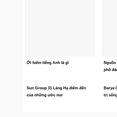
Ớt hiểm tiếng Anh là gì
Nguồn 
phố đá
Sun Group 31 Láng Hạ điểm đến
Barya C
của những ước mơ
trị sốn