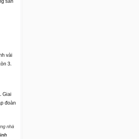
ng sản
nh vài
còn 3.
. Giai
ập đoàn
ững nhà
ình