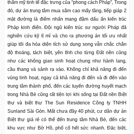
thẩm mỹ tinh tế đặc trưng của “phong cách Pháp”, Trong
đó, dự án trung tâm mua sắm cao mấy tầng, tiếp giáp 2
mặt đường là điểm nhấn mang đậm dấu ấn kiến trúc
Pháp kinh điển. Đội ngũ kiến trúc sư người Pháp đã
nghiên cứu kỹ tỉ mỉ và cho ra phương án tối ưu nhất
giúp tối đa hóa diện tích sử dụng song vẫn chắc chắn
độ thoáng, tách biệt, yên tĩnh cho từng Đất nền cũng
như các không gian sinh hoạt chung như hành lang,
cầu thang và sảnh ra vào. Không chỉ khả năng đi đến
vùng linh hoạt, ngay cả khả năng đi đến và đi đến vào
trung tâm thành phố, đến các tuyến đường huyết mạch
trong Nhà Bè cũng rất tiện lợi khi sống tại Đất nền Biệt
thự và biệt thự The Sun Residence Công ty TNHH
Sunland Sài Gòn. Mất chưa đầy 40 phút, cư dân dự án
Biệt thự giá rẻ có thể đến trung tâm Nhà Bè, đến các
khu vực như Bờ Hồ, phố cổ hết sức nhanh. Đặc biệt,