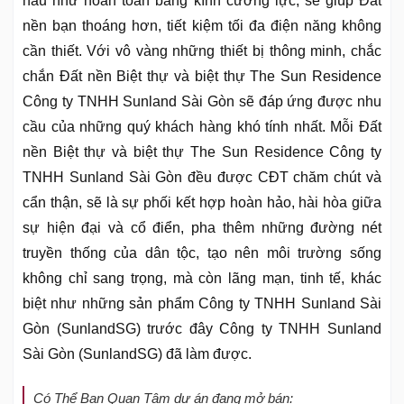
hầu như hoàn toàn bằng kính cường lực, sẽ giúp Đất
nền bạn thoáng hơn, tiết kiệm tối đa điện năng không
cần thiết. Với vô vàng những thiết bị thông minh, chắc
chắn Đất nền Biệt thự và biệt thự The Sun Residence
Công ty TNHH Sunland Sài Gòn sẽ đáp ứng được nhu
cầu của những quý khách hàng khó tính nhất. Mỗi Đất
nền Biệt thự và biệt thự The Sun Residence Công ty
TNHH Sunland Sài Gòn đều được CĐT chăm chút và
cẩn thận, sẽ là sự phối kết hợp hoàn hảo, hài hòa giữa
sự hiện đại và cổ điển, pha thêm những đường nét
truyền thống của dân tộc, tạo nên môi trường sống
không chỉ sang trọng, mà còn lãng mạn, tinh tế, khác
biệt như những sản phẩm Công ty TNHH Sunland Sài
Gòn (SunlandSG) trước đây Công ty TNHH Sunland
Sài Gòn (SunlandSG) đã làm được.
Có Thể Bạn Quan Tâm dự án đang mở bán: