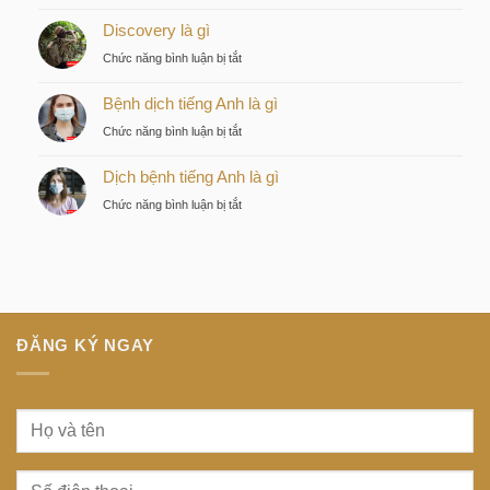
Tàu
Lựa
Discovery là gì
điện
chọn
ngầm
ở
Chức năng bình luận bị tắt
chiến
tiếng
Discovery
lược
Nhật
Bệnh dịch tiếng Anh là gì
là
của
là
gì
nhà
ở
Chức năng bình luận bị tắt
gì
đầu
Bệnh
tư
Dịch bệnh tiếng Anh là gì
dịch
thông
tiếng
ở
Chức năng bình luận bị tắt
minh
Anh
Dịch
tại
là
bệnh
trung
gì
tiếng
tâm
Anh
Sài
là
Gòn
gì
ĐĂNG KÝ NGAY