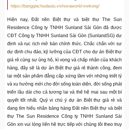
https://banggiachudautu.vn/novaworld-mekong/
Hiện nay, Đất nền Biệt thự và biệt thự The Sun
Residence Công ty TNHH Sunland Sài Gòn đã được
CĐT Công ty TNHH Sunland Sài Gòn (SunlandSG) dự
định và rục rịch mở bán chính thức. Chắc chắn với sự
dự định chu đáo, kỹ lưỡng của CĐT cho dự án Biệt thự
giá rẻ cùng sự ủng hộ, kì vọng và chấp nhận của khách
hàng, đây sẽ là dự án Biệt thự giá rẻ thành công, đem
lại một sản phẩm đẳng cấp xứng tầm với những triết lý
và xu hướng mới cho đời sống toàn diện, đời sống phát
triển lâu dài cho cả tương lai và thế hệ mai sau một bí
quyết tốt nhất. Quý vị chú ý dự án Biệt thự giá rẻ và
đang tìm hiểu nhận bảng hàng Đất nền Biệt thự và biệt
thự The Sun Residence Công ty TNHH Sunland Sài
Gòn xin vui lòng liên hệ trực tiếp với chúng tôi theo truy