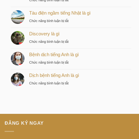
Chức năng bình luận bị tắt
Kiều
Tàu điện ngầm tiếng Nhật là gì
by
KITA
ở
Chức năng bình luận bị tắt
–
Tàu
Lựa
Discovery là gì
điện
chọn
ngầm
ở
Chức năng bình luận bị tắt
chiến
tiếng
Discovery
lược
Nhật
Bệnh dịch tiếng Anh là gì
là
của
là
gì
nhà
ở
Chức năng bình luận bị tắt
gì
đầu
Bệnh
tư
Dịch bệnh tiếng Anh là gì
dịch
thông
tiếng
ở
Chức năng bình luận bị tắt
minh
Anh
Dịch
tại
là
bệnh
trung
gì
tiếng
tâm
Anh
Sài
là
Gòn
gì
ĐĂNG KÝ NGAY