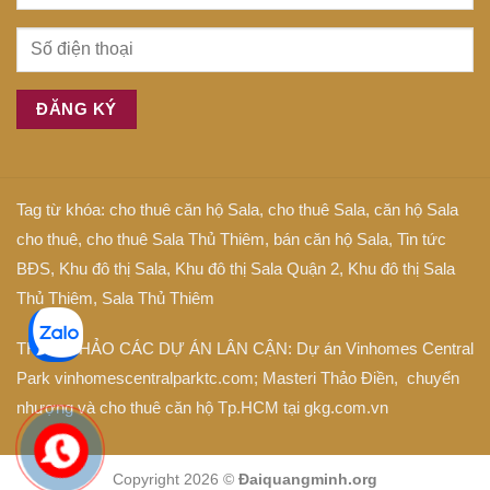
Tag từ khóa:
cho thuê căn hộ Sala
,
cho thuê Sala
,
căn hộ Sala
cho thuê
,
cho thuê Sala Thủ Thiêm
,
bán căn hộ Sala
,
Tin tức
BĐS
,
Khu đô thị Sala
,
Khu đô thị Sala Quận 2
,
Khu đô thị Sala
Thủ Thiêm
,
Sala Thủ Thiêm
THAM KHẢO CÁC DỰ ÁN LÂN CẬN: Dự án
Vinhomes Central
Park
vinhomescentralparktc.com;
Masteri Thảo Điền
, chuyển
nhượng và cho thuê căn hộ Tp.HCM tại
gkg.com.vn
Copyright 2026 ©
Đaiquangminh.org