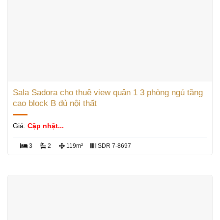
Sala Sadora cho thuê view quận 1 3 phòng ngủ tầng
cao block B đủ nội thất
Giá:
Cập nhật...
3
2
119m²
SDR 7-8697