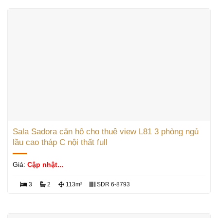
Sala Sadora căn hộ cho thuê view L81 3 phòng ngủ
lầu cao tháp C nội thất full
Giá:
Cập nhật...
3
2
113m²
SDR 6-8793