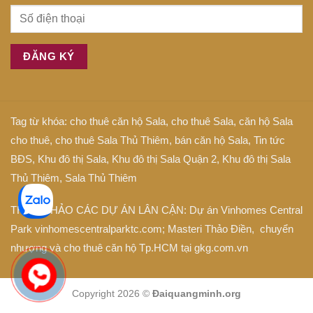
Tag từ khóa:
cho thuê căn hộ Sala
,
cho thuê Sala
,
căn hộ Sala
cho thuê
,
cho thuê Sala Thủ Thiêm
,
bán căn hộ Sala
,
Tin tức
BĐS
,
Khu đô thị Sala
,
Khu đô thị Sala Quận 2
,
Khu đô thị Sala
Thủ Thiêm
,
Sala Thủ Thiêm
THAM KHẢO CÁC DỰ ÁN LÂN CẬN: Dự án
Vinhomes Central
Park
vinhomescentralparktc.com;
Masteri Thảo Điền
, chuyển
nhượng và cho thuê căn hộ Tp.HCM tại
gkg.com.vn
Copyright 2026 ©
Đaiquangminh.org