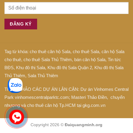
Tag từ khóa:
cho thuê căn hộ Sala
,
cho thuê Sala
,
căn hộ Sala
cho thuê
,
cho thuê Sala Thủ Thiêm
,
bán căn hộ Sala
,
Tin tức
BĐS
,
Khu đô thị Sala
,
Khu đô thị Sala Quận 2
,
Khu đô thị Sala
Thủ Thiêm
,
Sala Thủ Thiêm
THAM KHẢO CÁC DỰ ÁN LÂN CẬN: Dự án
Vinhomes Central
Park
vinhomescentralparktc.com;
Masteri Thảo Điền
, chuyển
nhượng và cho thuê căn hộ Tp.HCM tại
gkg.com.vn
Copyright 2026 ©
Đaiquangminh.org