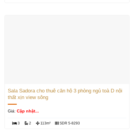
Sala Sadora cho thuê căn hộ 3 phòng ngủ toà D nội
thất xịn view sông
Giá:
Cập nhật...
3
2
113m²
SDR 5-8293