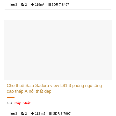
3
2
119m²
SDR 7-8497
Cho thuê Sala Sadora view L81 3 phòng ngủ tầng
cao tháp A nội thất đẹp
Giá:
Cập nhật...
3
2
113 m2
SDR 8-7997