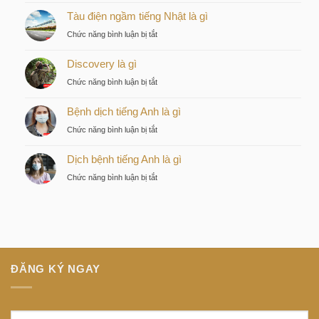
Tàu điện ngầm tiếng Nhật là gì
by
KITA
ở
Chức năng bình luận bị tắt
–
Tàu
Lựa
Discovery là gì
điện
chọn
ngầm
ở
Chức năng bình luận bị tắt
chiến
tiếng
Discovery
lược
Nhật
Bệnh dịch tiếng Anh là gì
là
của
là
gì
nhà
ở
Chức năng bình luận bị tắt
gì
đầu
Bệnh
tư
Dịch bệnh tiếng Anh là gì
dịch
thông
tiếng
ở
Chức năng bình luận bị tắt
minh
Anh
Dịch
tại
là
bệnh
trung
gì
tiếng
tâm
Anh
Sài
là
Gòn
gì
ĐĂNG KÝ NGAY