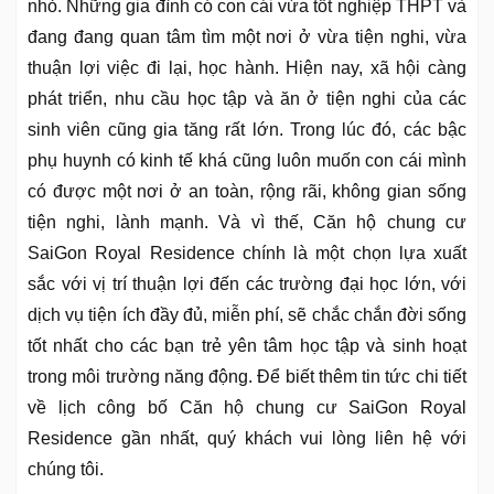
nhỏ. Những gia đình có con cái vừa tốt nghiệp THPT và
đang đang quan tâm tìm một nơi ở vừa tiện nghi, vừa
thuận lợi việc đi lại, học hành. Hiện nay, xã hội càng
phát triển, nhu cầu học tập và ăn ở tiện nghi của các
sinh viên cũng gia tăng rất lớn. Trong lúc đó, các bậc
phụ huynh có kinh tế khá cũng luôn muốn con cái mình
có được một nơi ở an toàn, rộng rãi, không gian sống
tiện nghi, lành mạnh. Và vì thế, Căn hộ chung cư
SaiGon Royal Residence chính là một chọn lựa xuất
sắc với vị trí thuận lợi đến các trường đại học lớn, với
dịch vụ tiện ích đầy đủ, miễn phí, sẽ chắc chắn đời sống
tốt nhất cho các bạn trẻ yên tâm học tập và sinh hoạt
trong môi trường năng động. Để biết thêm tin tức chi tiết
về lịch công bố Căn hộ chung cư SaiGon Royal
Residence gần nhất, quý khách vui lòng liên hệ với
chúng tôi.