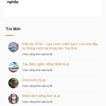
nghiệp
Tin Mới
Kiều by KITA – Lựa chọn chiến lược của nhà đầu
tư thông minh tại trung tâm Sài Gòn
ở
Chức năng bình luận bị tắt
Kiều
Tàu điện ngầm tiếng Nhật là gì
by
KITA
ở
Chức năng bình luận bị tắt
–
Tàu
Lựa
Discovery là gì
điện
chọn
ngầm
ở
Chức năng bình luận bị tắt
chiến
tiếng
Discovery
lược
Nhật
Bệnh dịch tiếng Anh là gì
là
của
là
gì
nhà
ở
Chức năng bình luận bị tắt
gì
đầu