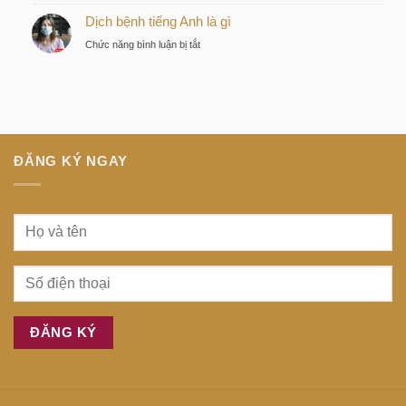
Bệnh
tư
Dịch bệnh tiếng Anh là gì
dịch
thông
tiếng
ở
Chức năng bình luận bị tắt
minh
Anh
Dịch
tại
là
bệnh
trung
gì
tiếng
tâm
Anh
Sài
là
Gòn
gì
ĐĂNG KÝ NGAY