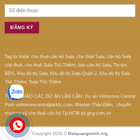
Tag từ khóa:
cho thuê căn hộ Sala
,
cho thuê Sala
,
căn hộ Sala
cho thuê
,
cho thuê Sala Thủ Thiêm
,
bán căn hộ Sala
,
Tin tức
BĐS
,
Khu đô thị Sala
,
Khu đô thị Sala Quận 2
,
Khu đô thị Sala
Thủ Thiêm
,
Sala Thủ Thiêm
THAM KHẢO CÁC DỰ ÁN LÂN CẬN: Dự án
Vinhomes Central
Park
vinhomescentralparktc.com;
Masteri Thảo Điền
, chuyển
nhượng và cho thuê căn hộ Tp.HCM tại
gkg.com.vn
Copyright 2026 ©
Đaiquangminh.org