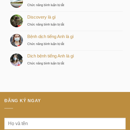
KITA
ở
Chức năng bình luận bị tắt
–
Tàu
Lựa
Discovery là gì
điện
chọn
ngầm
ở
Chức năng bình luận bị tắt
chiến
tiếng
Discovery
lược
Nhật
Bệnh dịch tiếng Anh là gì
là
của
là
gì
nhà
ở
Chức năng bình luận bị tắt
gì
đầu
Bệnh
tư
Dịch bệnh tiếng Anh là gì
dịch
thông
tiếng
ở
Chức năng bình luận bị tắt
minh
Anh
Dịch
tại
là
bệnh
trung
gì
tiếng
tâm
Anh
Sài
là
Gòn
gì
ĐĂNG KÝ NGAY