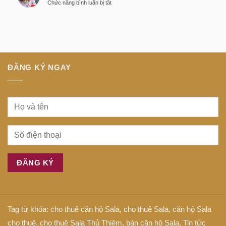
ở
Chức năng bình luận bị tắt
minh
Anh
Dịch
tại
là
bệnh
trung
gì
tiếng
tâm
Anh
Sài
là
Gòn
gì
ĐĂNG KÝ NGAY
Tag từ khóa:
cho thuê căn hộ Sala
,
cho thuê Sala
,
căn hộ Sala
cho thuê
,
cho thuê Sala Thủ Thiêm
,
bán căn hộ Sala
,
Tin tức