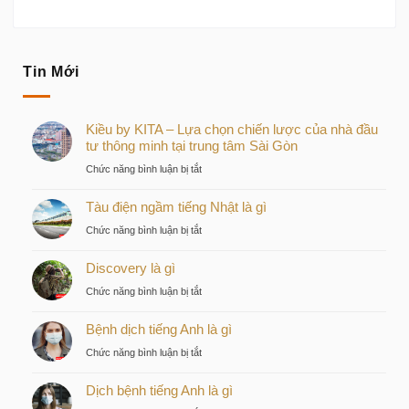
Tin Mới
Kiều by KITA – Lựa chọn chiến lược của nhà đầu
tư thông minh tại trung tâm Sài Gòn
ở
Chức năng bình luận bị tắt
Kiều
Tàu điện ngầm tiếng Nhật là gì
by
KITA
ở
Chức năng bình luận bị tắt
–
Tàu
Lựa
Discovery là gì
điện
chọn
ngầm
ở
Chức năng bình luận bị tắt
chiến
tiếng
Discovery
lược
Nhật
Bệnh dịch tiếng Anh là gì
là
của
là
gì
nhà
ở
Chức năng bình luận bị tắt
gì
đầu
Bệnh
tư
Dịch bệnh tiếng Anh là gì
dịch
thông
tiếng