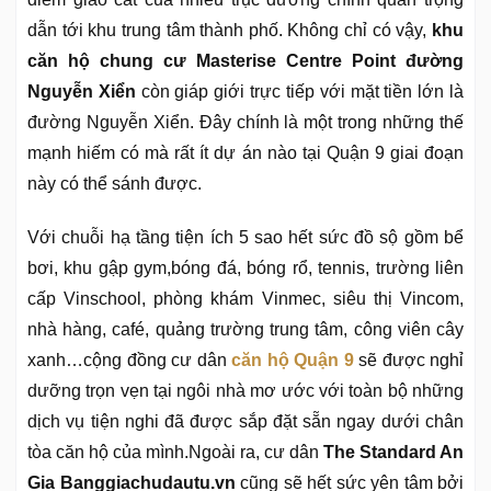
dẫn tới khu trung tâm thành phố. Không chỉ có vậy,
khu
căn hộ chung cư Masterise Centre Point đường
Nguyễn Xiển
còn giáp giới trực tiếp với mặt tiền lớn là
đường Nguyễn Xiển. Đây chính là một trong những thế
mạnh hiếm có mà rất ít dự án nào tại Quận 9 giai đoạn
này có thể sánh được.
Với chuỗi hạ tầng tiện ích 5 sao hết sức đồ sộ gồm bể
bơi, khu gập gym,bóng đá, bóng rổ, tennis, trường liên
cấp Vinschool, phòng khám Vinmec, siêu thị Vincom,
nhà hàng, café, quảng trường trung tâm, công viên cây
xanh…cộng đồng cư dân
căn hộ Quận 9
sẽ được nghỉ
dưỡng trọn vẹn tại ngôi nhà mơ ước với toàn bộ những
dịch vụ tiện nghi đã được sắp đặt sẵn ngay dưới chân
tòa căn hộ của mình.Ngoài ra, cư dân
The Standard An
Gia Banggiachudautu.vn
cũng sẽ hết sức yên tâm bởi