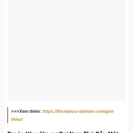
>>>Xem thêm:
https://khudancu-dainam.com/gioi-
thieu/