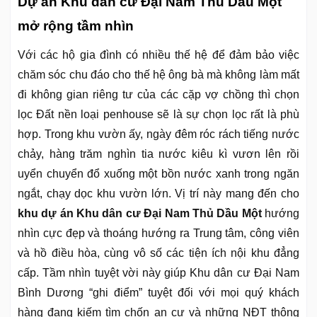
Dự án Khu dân cư Đại Nam Thủ Dầu Một
mở rộng tầm nhìn
Với các hộ gia đình có nhiều thế hệ để đảm bảo việc
chăm sóc chu đáo cho thế hệ ông bà mà không làm mất
đi không gian riêng tư của các cặp vợ chồng thì chọn
lọc Đất nền loại penhouse sẽ là sự chọn lọc rất là phù
hợp. Trong khu vườn ấy, ngày đêm róc rách tiếng nước
chảy, hàng trăm nghìn tia nước kiêu kì vươn lên rồi
uyển chuyển đổ xuống một bồn nước xanh trong ngăn
ngắt, chạy dọc khu vườn lớn. Vị trí này mang đến cho
khu dự án Khu dân cư Đại Nam Thủ Dầu Một
hướng
nhìn cực đẹp và thoáng hướng ra Trung tâm, công viên
và hồ điều hòa, cùng vô số các tiện ích nội khu đẳng
cấp. Tầm nhìn tuyệt vời này giúp Khu dân cư Đại Nam
Bình Dương “ghi điểm” tuyệt đối với mọi quý khách
hàng đang kiếm tìm chốn an cư và những NĐT thông