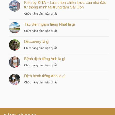
Kiều by KITA – Lựa chọn chiến lược của nhà đầu
tư thông minh tại trung tâm Sài Gòn
ở
Chức năng bình luận bị tắt
Kiều
Tàu điện ngầm tiếng Nhật là gì
by
KITA
ở
Chức năng bình luận bị tắt
–
Tàu
Lựa
Discovery là gì
điện
chọn
ngầm
ở
Chức năng bình luận bị tắt
chiến
tiếng
Discovery
lược
Nhật
Bệnh dịch tiếng Anh là gì
là
của
là
gì
nhà
ở
Chức năng bình luận bị tắt
gì
đầu
Bệnh
tư
Dịch bệnh tiếng Anh là gì
dịch
thông
tiếng
ở
Chức năng bình luận bị tắt
minh
Anh
Dịch
tại
là
bệnh
trung
gì
tiếng
tâm
Anh
Sài
là
Gòn
gì