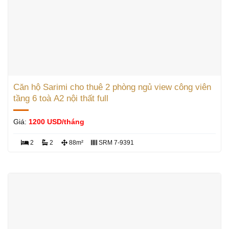
Căn hộ Sarimi cho thuê 2 phòng ngủ view công viên
tầng 6 toà A2 nội thất full
Giá:
1200 USD/tháng
2
2
88m²
SRM 7-9391