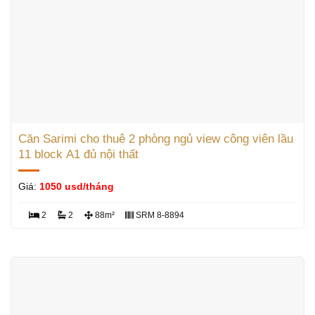
Căn Sarimi cho thuê 2 phòng ngủ view công viên lầu
11 block A1 đủ nội thất
Giá:
1050 usd/tháng
2
2
88m²
SRM 8-8894