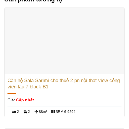
Căn hộ Sala Sarimi cho thuê 2 pn nội thất view công
viên lầu 7 block B1
Giá:
Cập nhật...
2
2
88m²
SRM 6-9294