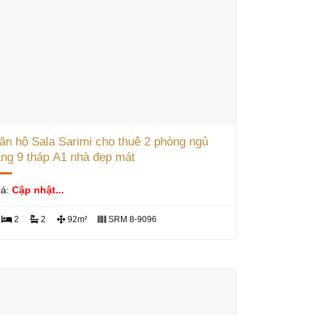
ăn hộ Sala Sarimi cho thuê 2 phòng ngủ
ầng 9 tháp A1 nhà đẹp mát
iá:
Cập nhật...
2
2
92m²
SRM 8-9096