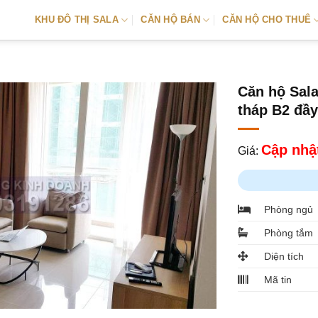
KHU ĐÔ THỊ SALA
CĂN HỘ BÁN
CĂN HỘ CHO THUÊ
Căn hộ Sala
tháp B2 đầy
Cập nhật
Giá:
Phòng ngủ
Phòng tắm
Diện tích
Mã tin