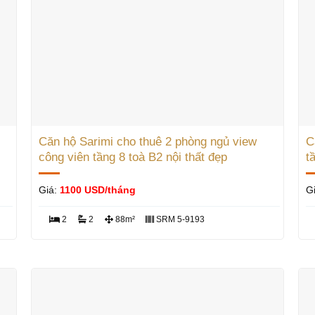
Căn hộ Sarimi cho thuê 2 phòng ngủ view
C
công viên tầng 8 toà B2 nội thất đẹp
t
Giá:
1100 USD/tháng
G
2
2
88m²
SRM 5-9193