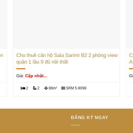
ên
Cho thuê căn hộ Sala Sarimi B2 2 phòng view
C
quận 1 lầu 9 đủ nội thất
A
Giá:
Cập nhật...
G
2
2
88m²
SRM 5-9098
ĐĂNG KÝ NGAY