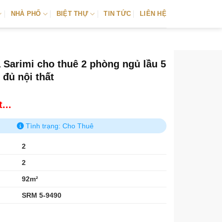
NHÀ PHỐ
BIỆT THỰ
TIN TỨC
LIÊN HỆ
 Sarimi cho thuê 2 phòng ngủ lầu 5
 đủ nội thất
...
Tình trạng: Cho Thuê
2
2
92m²
SRM 5-9490