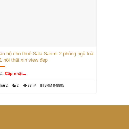
ăn hộ cho thuê Sala Sarimi 2 phòng ngủ toà
1 nội thất xịn view đẹp
iá:
Cập nhật...
2
2
88m²
SRM 8-8895