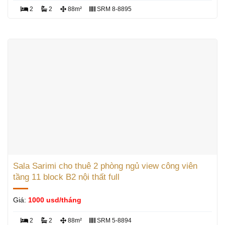
2
2
88m²
SRM 8-8895
Sala Sarimi cho thuê 2 phòng ngủ view công viên
tầng 11 block B2 nội thất full
Giá:
1000 usd/tháng
2
2
88m²
SRM 5-8894