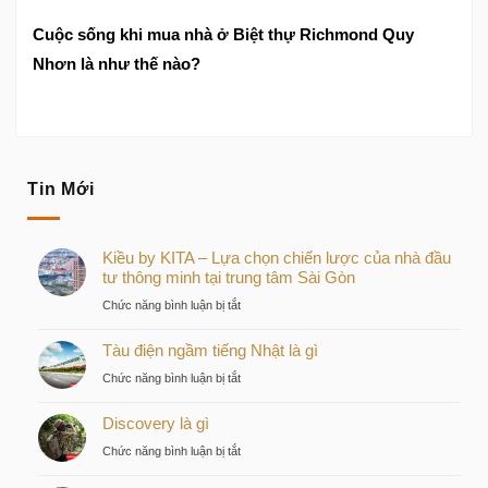
Cuộc sống khi mua nhà ở Biệt thự Richmond Quy
Nhơn là như thế nào?
Tin Mới
Kiều by KITA – Lựa chọn chiến lược của nhà đầu
tư thông minh tại trung tâm Sài Gòn
ở
Chức năng bình luận bị tắt
Kiều
Tàu điện ngầm tiếng Nhật là gì
by
KITA
ở
Chức năng bình luận bị tắt
–
Tàu
Lựa
Discovery là gì
điện
chọn
ngầm
ở
Chức năng bình luận bị tắt
chiến
tiếng
Discovery
lược
Nhật