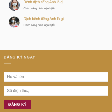
Bệnh dịch tiếng Anh là gì
là
của
là
gì
nhà
ở
Chức năng bình luận bị tắt
gì
đầu
Bệnh
tư
Dịch bệnh tiếng Anh là gì
dịch
thông
tiếng
ở
Chức năng bình luận bị tắt
minh
Anh
Dịch
tại
là
bệnh
trung
gì
tiếng
tâm
Anh
Sài
là
Gòn
gì
ĐĂNG KÝ NGAY