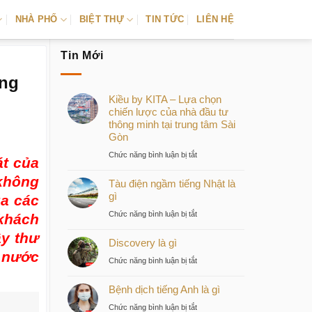
NHÀ PHỐ
BIỆT THỰ
TIN TỨC
LIÊN HỆ
Tin Mới
ẳng
Kiều by KITA – Lựa chọn
chiến lược của nhà đầu tư
thông minh tại trung tâm Sài
Gòn
ở
Chức năng bình luận bị tắt
át của
Kiều
 không
Tàu điện ngầm tiếng Nhật là
by
gì
KITA
ủa các
–
ở
Chức năng bình luận bị tắt
 khách
Lựa
Tàu
ây thư
chọn
Discovery là gì
điện
chiến
 nước
ngầm
ở
Chức năng bình luận bị tắt
lược
tiếng
Discovery
của
Nhật
Bệnh dịch tiếng Anh là gì
là
nhà
là
gì
ở
Chức năng bình luận bị tắt
đầu
gì