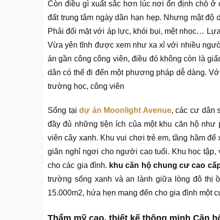
Còn điều gì xuất sắc hơn lúc nơi ổn định chỗ 
đất trung tâm ngày dần hạn hẹp. Nhưng mật độ 
Phải đối mặt với áp lực, khói bụi, mệt nhọc… Lự
Vừa yên tĩnh được xem như xa xỉ với nhiều ngư
án gần công công viên, điều đó không còn là gi
dân có thể đi đến một phương pháp dễ dàng. Với c
trường học, công viên
Sống tại
dự án Moonlight Avenue
, các cư dân 
đầy đủ những tiện ích của một khu căn hộ như p
viên cây xanh. Khu vui chơi trẻ em, tầng hầm để
giãn nghỉ ngơi cho người cao tuổi. Khu học tập, 
cho các gia đình.
khu căn hộ chung cư cao cấ
trường sống xanh và an lành giữa lòng đô thị ồ
15.000m2, hứa hẹn mang đến cho gia đình một cuộ
Thẩm mỹ cao, thiết kế thông minh Căn 