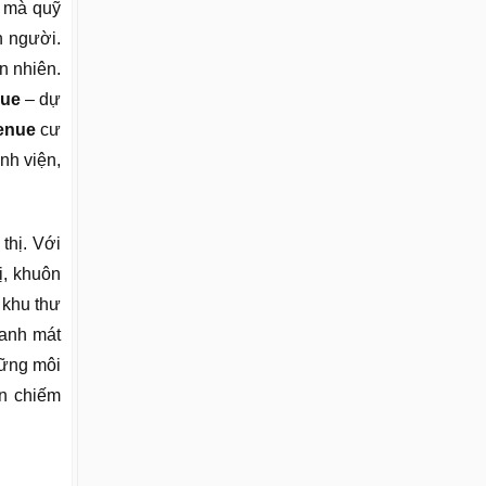
i mà quỹ
n người.
n nhiên.
nue
– dự
enue
cư
nh viện,
thị. Với
ị, khuôn
 khu thư
xanh mát
hững môi
án chiếm