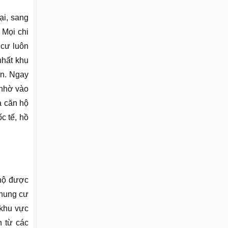
ại, sang
 Mọi chi
 cư luôn
nhất khu
ản. Ngay
 nhờ vào
à căn hộ
c tế, hồ
 hộ được
chung cư
 khu vực
n từ các