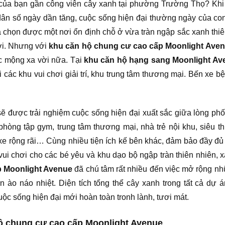
ở của bạn gần công viên cây xanh tại phường Trường Thọ? Kh
dân số ngày dần tăng, cuộc sống hiện đại thường ngày của co
a chọn được một nơi ổn định chỗ ở vừa tràn ngập sắc xanh thiê
ời. Nhưng với
khu căn hộ chung cư cao cấp Moonlight Ave
ấc mộng xa vời nữa. Tại
khu căn hộ hạng sang Moonlight Av
ác khu vui chơi giải trí, khu trung tâm thương mại. Bến xe bệ
sẽ được trải nghiệm cuộc sống hiện đại xuất sắc giữa lòng phố 
hòng tập gym, trung tâm thương mại, nhà trẻ nội khu, siêu th
 xe rộng rãi… Cùng nhiều tiện ích kế bên khác, đảm bảo đầy đủ
vui chơi cho các bé yêu và khu dạo bộ ngập tràn thiên nhiên, 
p Moonlight Avenue
đã chú tâm rất nhiều đến việc mở rộng n
n ào náo nhiệt. Diện tích tổng thể cây xanh trong tất cả dự 
c sống hiện đại mới hoàn toàn tronh lành, tươi mát.
hộ chung cư cao cấp Moonlight Avenue