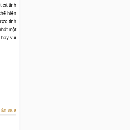
 cá tính
thể hiện
ược tính
nhất một
 hãy vui
 án sala