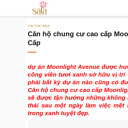
Bỏ
qua
nội
TIN TỨC BDS
dung
Căn hộ chung cư cao cấp Moon
Cấp
dự án Moonlight Avenue
được hưởn
công viên tươi xanh sở hữu vị tr
phải bất kỳ dự án nào cũng có đư
Căn hộ chung cư cao cấp Moonligh
sẽ được tận hưởng những không gi
thái sau một ngày làm việc mệt
trong xanh tuyệt đẹp.