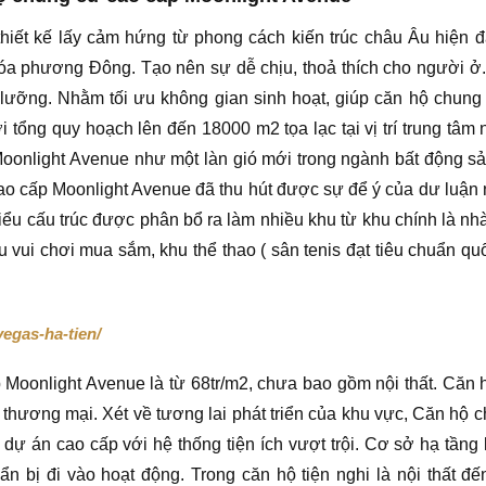
hiết kế lấy cảm hứng từ phong cách kiến trúc châu Âu hiện đ
hóa phương Đông. Tạo nên sự dễ chịu, thoả thích cho người ở.
ỹ lưỡng. Nhằm tối ưu không gian sinh hoạt, giúp căn hộ chung
 tổng quy hoạch lên đến 18000 m2 tọa lạc tại vị trí trung tâm 
onlight Avenue như một làn gió mới trong ngành bất động s
ao cấp Moonlight Avenue đã thu hút được sự để ý của dư luận
kiểu cấu trúc được phân bổ ra làm nhiều khu từ khu chính là nh
u vui chơi mua sắm, khu thể thao ( sân tenis đạt tiêu chuẩn quố
egas-ha-tien/
Moonlight Avenue là từ 68tr/m2, chưa bao gồm nội thất. Căn
âm thương mại. Xét về tương lai phát triển của khu vực, Căn hộ 
dự án cao cấp với hệ thống tiện ích vượt trội. Cơ sở hạ tầng
n bị đi vào hoạt động. Trong căn hộ tiện nghi là nội thất đế