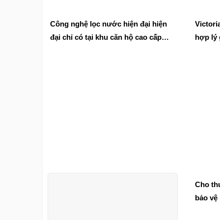
Công nghệ lọc nước hiện đại hiện
Victori
đại chỉ có tại khu căn hộ cao cấp
hợp lý 
Bcons City
Cho th
bảo vệ
lành