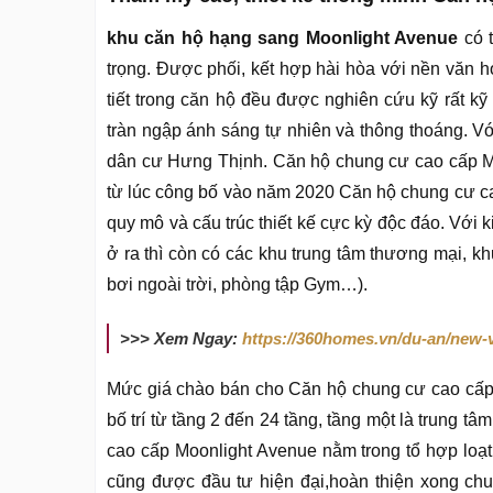
khu căn hộ hạng sang Moonlight Avenue
có t
trọng. Được phối, kết hợp hài hòa với nền văn 
tiết trong căn hộ đều được nghiên cứu kỹ rất k
tràn ngập ánh sáng tự nhiên và thông thoáng. Với
dân cư Hưng Thịnh. Căn hộ chung cư cao cấp Mo
từ lúc công bố vào năm 2020 Căn hộ chung cư c
quy mô và cấu trúc thiết kế cực kỳ độc đáo. Với 
ở ra thì còn có các khu trung tâm thương mại, kh
bơi ngoài trời, phòng tập Gym…).
>>> Xem Ngay:
https://360homes.vn/du-an/new-v
Mức giá chào bán cho Căn hộ chung cư cao cấp 
bố trí từ tầng 2 đến 24 tầng, tầng một là trung t
cao cấp Moonlight Avenue nằm trong tổ hợp loạt 
cũng được đầu tư hiện đại,hoàn thiện xong chuẩ