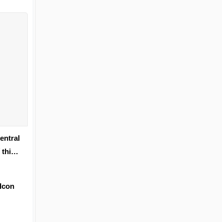
entral
 thi
Icon