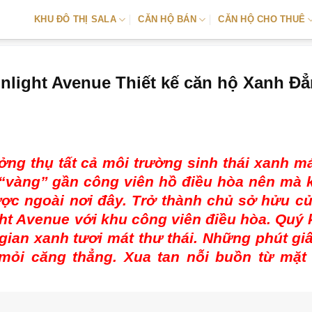
KHU ĐÔ THỊ SALA
CĂN HỘ BÁN
CĂN HỘ CHO THUÊ
light Avenue Thiết kế căn hộ Xanh Đ
g thụ tất cả môi trường sinh thái xanh m
í “vàng” gần công viên hồ điều hòa nên mà
ợc ngoài nơi đây. Trở thành chủ sở hửu c
t Avenue với khu công viên điều hòa. Quý
an xanh tươi mát thư thái. Những phút gi
 mỏi căng thẳng. Xua tan nỗi buồn từ mặt