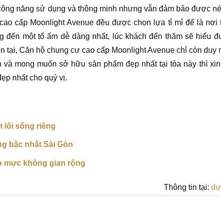
a công năng sử dụng và thông minh nhưng vẫn đảm bảo được nét
 cao cấp Moonlight Avenue đều được chọn lựa tỉ mỉ để là nơi 
g đến một tổ ấm dễ dàng nhất, lúc khách đến thăm sẽ hiểu đ
n tại, Căn hộ chung cư cao cấp Moonlight Avenue chỉ còn duy 
n và mong muốn sở hữu sản phẩm đẹp nhất tại tòa này thì xin
đẹp nhất cho quý vị.
 lối sống riêng
g bậc nhất Sài Gòn
n mực không gian rộng
Thông tin tại:
dự